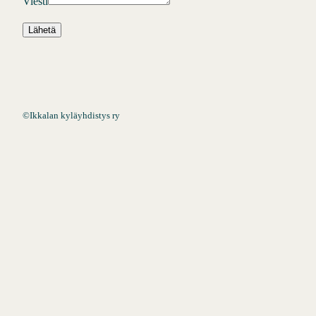
Viesti
Lähetä
©
Ikkalan kyläyhdistys ry