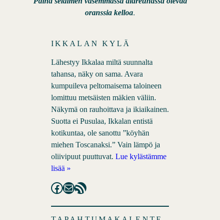
Paina selaimen vasemmassa alareunassa olevaa
.
oranssia kelloa
IKKALAN KYLÄ
Lähestyy Ikkalaa miltä suunnalta
tahansa, näky on sama. Avara
kumpuileva peltomaisema taloineen
lomittuu metsäisten mäkien väliin.
Näkymä on rauhoittava ja ikiaikainen.
Suotta ei Pusulaa, Ikkalan entistä
kotikuntaa, ole sanottu ”köyhän
miehen Toscanaksi.” Vain lämpö ja
oliivipuut puuttuvat.
Lue kylästämme
lisää »
Facebook
Mail
RSS Feed
TAPAHTUMAKALENTE