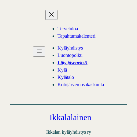
Siirry
sisältöön
Tervetuloa
Tapahtumakalenteri
Kyläyhdistys
Luontopolku
Liity jäseneksi!
Kylä
Kylätalo
Kotojärven osakaskunta
Ikkalalainen
Ikkalan kyläyhdistys ry