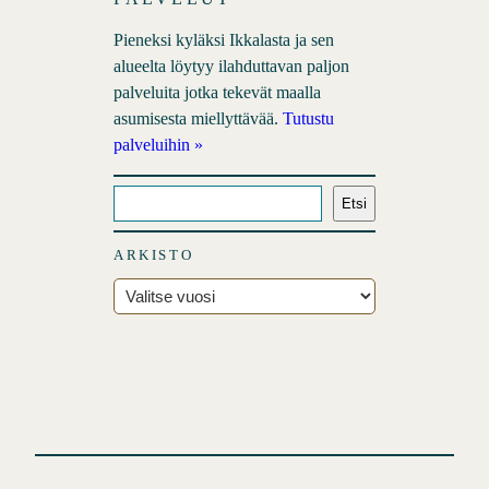
Pieneksi kyläksi Ikkalasta ja sen
alueelta löytyy ilahduttavan paljon
palveluita jotka tekevät maalla
asumisesta miellyttävää.
Tutustu
palveluihin »
E
Etsi
t
s
ARKISTO
i
A
r
k
i
s
t
o
t