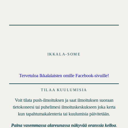
i
s
t
o
t
IKKALA-SOME
Tervetuloa Ikkalalaisten omille Facebook-sivuille!
TILAA KUULUMISIA
Voit tilata push-ilmoituksen ja saat ilmoituksen suoraan
tietokoneesi tai puhelimesi ilmoituskeskukseen joka kerta
kun tapahtumakalenteria tai kuulumisia päivitetään.
Paina vasemmassa alareunassa näkyvää oranssia kelloa
.