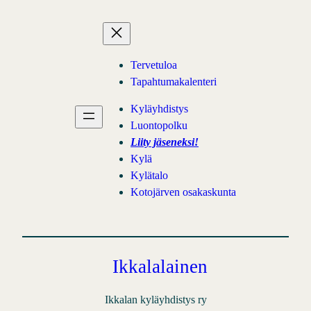
Siirry
sisältöön
Tervetuloa
Tapahtumakalenteri
Kyläyhdistys
Luontopolku
Liity jäseneksi!
Kylä
Kylätalo
Kotojärven osakaskunta
Ikkalalainen
Ikkalan kyläyhdistys ry