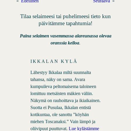
«
Edellinen
Seuraava
»
Tilaa selaimeesi tai puhelimeesi tieto kun
päivitämme tapahtumia!
Paina selaimen vasemmassa alareunassa olevaa
oranssia kelloa
.
IKKALAN KYLÄ
Lähestyy Ikkalaa miltä suunnalta
tahansa, näky on sama. Avara
kumpuileva peltomaisema taloineen
lomittuu metsäisten mäkien väliin.
Näkymä on rauhoittava ja ikiaikainen.
Suotta ei Pusulaa, Ikkalan entistä
kotikuntaa, ole sanottu ”köyhän
miehen Toscanaksi.” Vain lämpö ja
oliivipuut puuttuvat.
Lue kylästämme