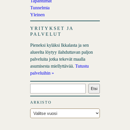
Tapahtumat
Tunnelmia
Yleinen
YRITYKSET JA
PALVELUT
Pieneksi kyläksi Ikkalasta ja sen
alueelta löytyy ilahduttavan paljon
palveluita jotka tekevät maalla
asumisesta miellyttävää.
Tutustu
palveluihin »
E
Etsi
t
s
ARKISTO
i
A
r
k