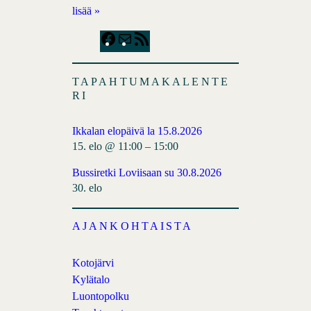
lisää »
F
M
R
a
a
S
c
i
S
TAPAHTUMAKALENTE
e
l
F
RI
b
e
o
e
Ikkalan elopäivä la 15.8.2026
o
d
15. elo @ 11:00
–
15:00
k
Bussiretki Loviisaan su 30.8.2026
30. elo
AJANKOHTAISTA
Kotojärvi
Kylätalo
Luontopolku