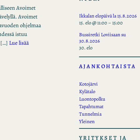
alliseen Avoimet
Ikkalan elopäivä la 15.8.2026
velyllä. Avoimet
15. elo @ 11:00
–
15:00
lavuoden ohjelmaa
hdessä istuu
Bussiretki Loviisaan su
30.8.2026
 […]
Lue lisää
30. elo
AJANKOHTAISTA
Kotojärvi
Kylätalo
Luontopolku
Tapahtumat
Tunnelmia
Yleinen
YRITYKSET JA