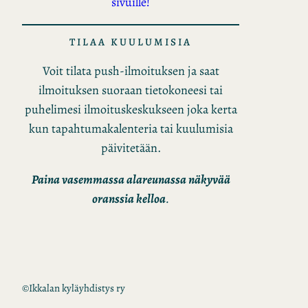
sivuille!
TILAA KUULUMISIA
Voit tilata push-ilmoituksen ja saat
ilmoituksen suoraan tietokoneesi tai
puhelimesi ilmoituskeskukseen joka kerta
kun tapahtumakalenteria tai kuulumisia
päivitetään.
Paina vasemmassa alareunassa näkyvää
oranssia kelloa
.
©
Ikkalan kyläyhdistys ry