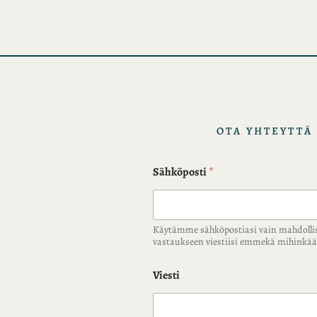
i
s
t
o
t
OTA YHTEYTTÄ
Sähköposti
*
Käytämme sähköpostiasi vain mahdolli
vastaukseen viestiisi emmekä mihink
Viesti