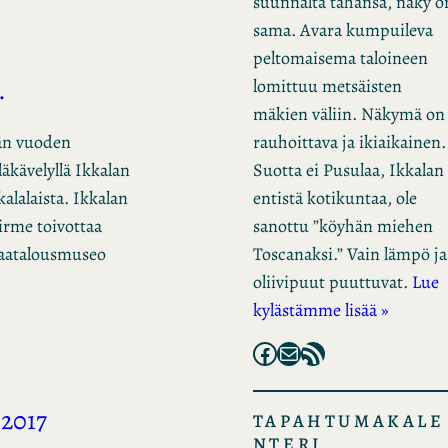
suunnalta tahansa, näky o
sama. Avara kumpuileva
peltomaisema taloineen
.
lomittuu metsäisten
mäkien väliin. Näkymä on
rauhoittava ja ikiaikainen.
män vuoden
Suotta ei Pusulaa, Ikkalan
äkävelyllä Ikkalan
entistä kotikuntaa, ole
lalaista. Ikkalan
sanottu ”köyhän miehen
rme toivottaa
Toscanaksi.” Vain lämpö ja
Maatalousmuseo
oliivipuut puuttuvat.
Lue
kylästämme lisää »
Facebook
Mail
RSS Feed
.2017
TAPAHTUMAKALE
NTERI