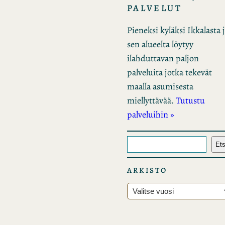
PALVELUT
Pieneksi kyläksi Ikkalasta 
sen alueelta löytyy
ilahduttavan paljon
palveluita jotka tekevät
maalla asumisesta
miellyttävää.
Tutustu
palveluihin »
E
Ets
t
s
ARKISTO
i
A
r
k