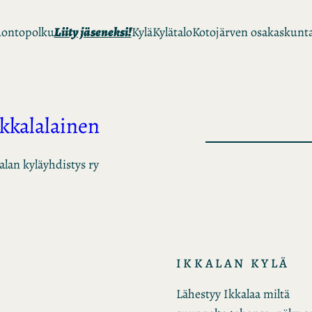
ontopolku
Liity jäseneksi!
Kylä
Kylätalo
Kotojärven osakaskunt
Ikkalalainen
alan kyläyhdistys ry
IKKALAN KYLÄ
Lähestyy Ikkalaa miltä