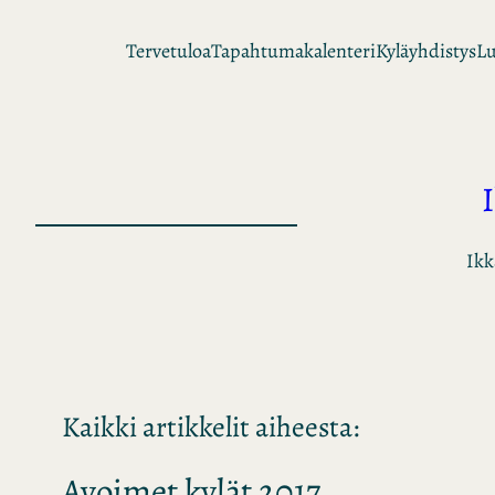
Siirry
Tervetuloa
Tapahtumakalenteri
Kyläyhdistys
Lu
sisältöön
Ikk
Kaikki artikkelit aiheesta:
Avoimet kylät 2017