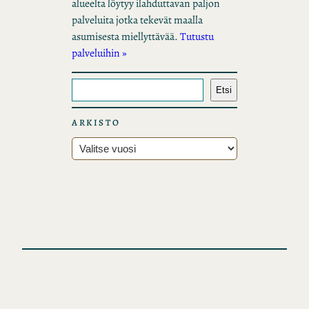
alueelta löytyy ilahduttavan paljon
palveluita jotka tekevät maalla
asumisesta miellyttävää.
Tutustu
palveluihin »
E
Etsi
t
s
ARKISTO
i
A
r
k
i
s
t
o
t