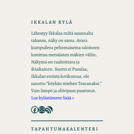
IKKALAN KYLÄ
Lähestyy Ikkalaa miltä suunnalta
tahansa, näky on sama. Avara
kumpuileva peltomaisema taloineen
lomittuu metsäisten mäkien väliin.
Näkymä on rauhoittava ja
ikiaikainen. Suotta ei Pusulaa,
Ikkalan entistä kotikuntaa, ole
sanottu ”köyhän miehen Toscanaksi.”
Vain lämpö ja oliivipuut puuttuvat.
Lue kylästämme lisää »
Facebook
Mail
RSS Feed
TAPAHTUMAKALENTERI