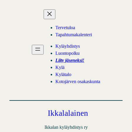
Siirry
sisältöön
Tervetuloa
Tapahtumakalenteri
Kyläyhdistys
Luontopolku
Liity jäseneksi!
Kylä
Kylätalo
Kotojärven osakaskunta
Ikkalalainen
Ikkalan kyläyhdistys ry