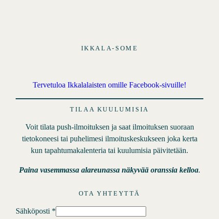
t
IKKALA-SOME
Tervetuloa Ikkalalaisten omille Facebook-sivuille!
TILAA KUULUMISIA
Voit tilata push-ilmoituksen ja saat ilmoituksen suoraan
tietokoneesi tai puhelimesi ilmoituskeskukseen joka kerta
kun tapahtumakalenteria tai kuulumisia päivitetään.
Paina vasemmassa alareunassa näkyvää oranssia kelloa
.
OTA YHTEYTTÄ
Sähköposti
*