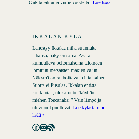
Onkitapahtuma viime vuodelta
Lue lisää
IKKALAN KYLÄ
Lähestyy Ikkalaa miltä suunnalta
tahansa, näky on sama. Avara
kumpuileva peltomaisema taloineen
lomittuu metsäisten mäkien väliin.
Näkymä on rauhoittava ja ikiaikainen.
Suotta ei Pusulaa, Ikkalan entistä
kotikuntaa, ole sanottu ”köyhän
miehen Toscanaksi.” Vain lämpö ja
oliivipuut puuttuvat.
Lue kylästämme
lisää »
Facebook
Mail
RSS Feed