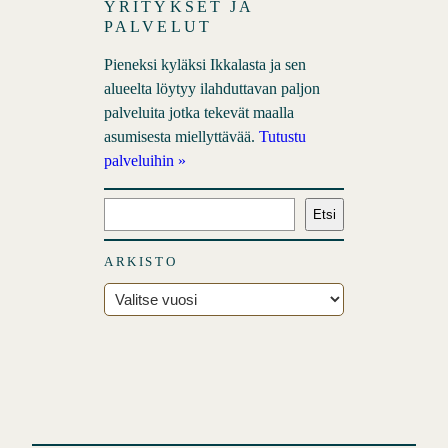
YRITYKSET JA
PALVELUT
Pieneksi kyläksi Ikkalasta ja sen
alueelta löytyy ilahduttavan paljon
palveluita jotka tekevät maalla
asumisesta miellyttävää.
Tutustu
palveluihin »
E
Etsi
t
s
ARKISTO
i
A
r
k
i
s
t
o