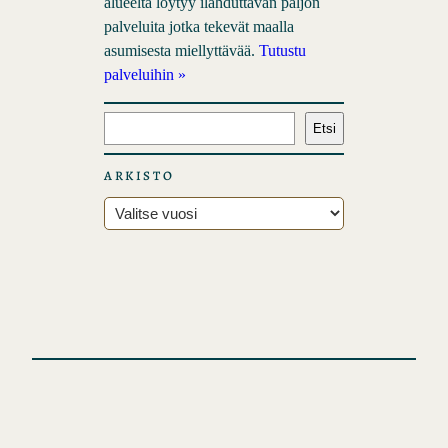
alueelta löytyy ilahduttavan paljon
palveluita jotka tekevät maalla
asumisesta miellyttävää.
Tutustu
palveluihin »
E
Etsi
t
s
ARKISTO
i
A
r
k
i
s
t
o
t