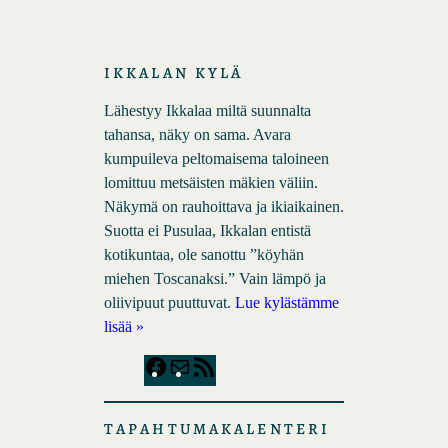
IKKALAN KYLÄ
Lähestyy Ikkalaa miltä suunnalta
tahansa, näky on sama. Avara
kumpuileva peltomaisema taloineen
lomittuu metsäisten mäkien väliin.
Näkymä on rauhoittava ja ikiaikainen.
Suotta ei Pusulaa, Ikkalan entistä
kotikuntaa, ole sanottu ”köyhän
miehen Toscanaksi.” Vain lämpö ja
oliivipuut puuttuvat.
Lue kylästämme
lisää »
F
M
R
a
a
S
c
i
S
TAPAHTUMAKALENTERI
e
l
F