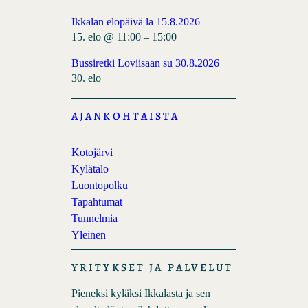
b
e
Ikkalan elopäivä la 15.8.2026
o
e
15. elo @ 11:00
–
15:00
o
d
k
Bussiretki Loviisaan su 30.8.2026
30. elo
AJANKOHTAISTA
Kotojärvi
Kylätalo
Luontopolku
Tapahtumat
Tunnelmia
Yleinen
YRITYKSET JA PALVELUT
Pieneksi kyläksi Ikkalasta ja sen