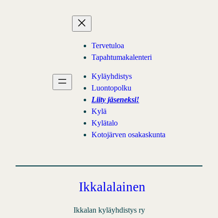
Siirry
sisältöön
Tervetuloa
Tapahtumakalenteri
Kyläyhdistys
Luontopolku
Liity jäseneksi!
Kylä
Kylätalo
Kotojärven osakaskunta
Ikkalalainen
Ikkalan kyläyhdistys ry