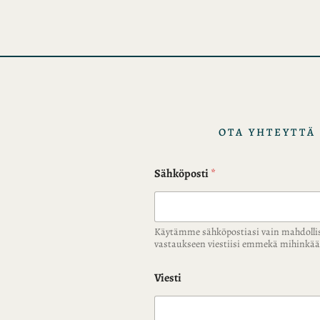
i
s
t
o
t
OTA YHTEYTTÄ
Sähköposti
*
Käytämme sähköpostiasi vain mahdolli
vastaukseen viestiisi emmekä mihink
Viesti