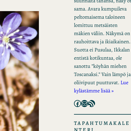
suunnalta tahansa, näky o
sama. Avara kumpuileva
peltomaisema taloineen
lomittuu metsäisten
mäkien väliin. Näkymä on
rauhoittava ja ikiaikainen.
Suotta ei Pusulaa, Ikkalan
entistä kotikuntaa, ole
sanottu ”köyhän miehen
Toscanaksi.” Vain lämpö ja
oliivipuut puuttuvat.
Lue
kylästämme lisää »
Facebook
Mail
RSS Feed
TAPAHTUMAKALE
NTERI