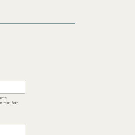
seen
ään muuhun.