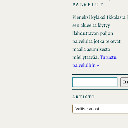
PALVELUT
Pieneksi kyläksi Ikkalasta 
sen alueelta löytyy
ilahduttavan paljon
palveluita jotka tekevät
maalla asumisesta
miellyttävää.
Tutustu
palveluihin »
E
Ets
t
s
ARKISTO
i
A
r
k