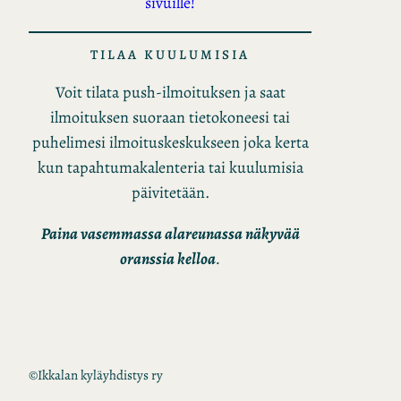
sivuille!
TILAA KUULUMISIA
Voit tilata push-ilmoituksen ja saat
ilmoituksen suoraan tietokoneesi tai
puhelimesi ilmoituskeskukseen joka kerta
kun tapahtumakalenteria tai kuulumisia
päivitetään.
Paina vasemmassa alareunassa näkyvää
oranssia kelloa
.
©
Ikkalan kyläyhdistys ry