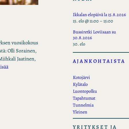
Ikkalan elopäivä la 15.8.2026
15. elo @ 11:00
–
15:00
Bussiretki Loviisaan su
30.8.2026
tyksen vuosikokous
30. elo
tä: Olli Sorainen,
Miihkali Jaatinen,
AJANKOHTAISTA
lisää
Kotojärvi
Kylätalo
Luontopolku
Tapahtumat
Tunnelmia
Yleinen
YRITYKSET JA