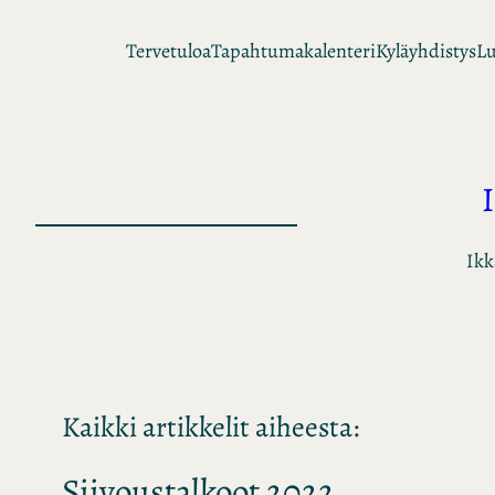
Siirry
Tervetuloa
Tapahtumakalenteri
Kyläyhdistys
Lu
sisältöön
Ikk
Kaikki artikkelit aiheesta:
Siivoustalkoot 2022