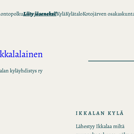
ontopolku
Liity jäseneksi!
Kylä
Kylätalo
Kotojärven osakaskunt
Ikkalalainen
alan kyläyhdistys ry
IKKALAN KYLÄ
Lähestyy Ikkalaa miltä