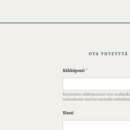
i
s
t
o
t
OTA YHTEYTTÄ
Sähköposti
*
Käytämme sähköpostiasi vain mahdolli
vastaukseen viestiisi emmekä mihink
Viesti