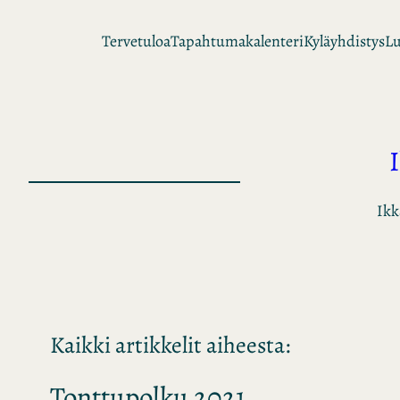
Siirry
Tervetuloa
Tapahtumakalenteri
Kyläyhdistys
Lu
sisältöön
Ikk
Kaikki artikkelit aiheesta:
Tonttupolku 2021