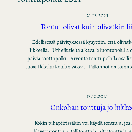
21.12.2021
Tontut olivat kuin olivatkin li
Edellisessä päivityksessä kysyttiin, että olivat
liikkeellä. Urheilutieltä alkavalla luontopolulla o
päiviä tonttupolku. Arvonta tonttupolulla osall
suosi Ikkalan koulun väkeä. Palkinnot on toimi
13.12.2021
Onkohan tonttuja jo liikke
Kokin pihapiirissäkin voi käydä tonttuja, jos
Navettatonttuja, tallitonttuja, aittatonttuja, 