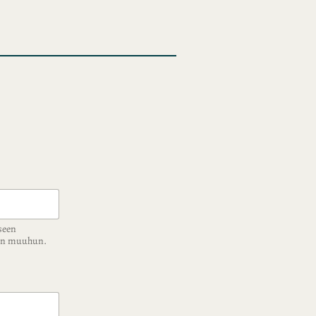
seen
ään muuhun.