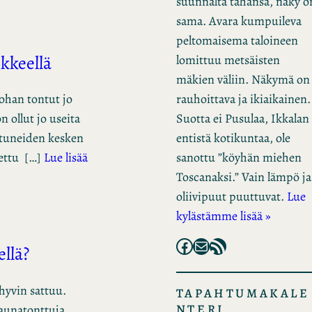
suunnalta tahansa, näky o
sama. Avara kumpuileva
peltomaisema taloineen
ikkeellä
lomittuu metsäisten
mäkien väliin. Näkymä on
rauhoittava ja ikiaikainen.
kohan tontut jo
Suotta ei Pusulaa, Ikkalan
n ollut jo useita
entistä kotikuntaa, ole
istuneiden kesken
sanottu ”köyhän miehen
tettu […]
Lue lisää
Toscanaksi.” Vain lämpö ja
oliivipuut puuttuvat.
Lue
kylästämme lisää »
Facebook
Mail
RSS Feed
ellä?
 hyvin sattuu.
TAPAHTUMAKALE
NTERI
saunatonttuja,