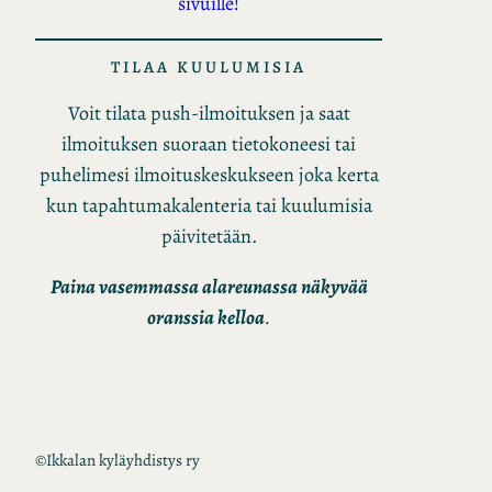
sivuille!
TILAA KUULUMISIA
Voit tilata push-ilmoituksen ja saat
ilmoituksen suoraan tietokoneesi tai
puhelimesi ilmoituskeskukseen joka kerta
kun tapahtumakalenteria tai kuulumisia
päivitetään.
Paina vasemmassa alareunassa näkyvää
oranssia kelloa
.
©
Ikkalan kyläyhdistys ry