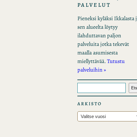
PALVELUT
Pieneksi kyläksi Ikkalasta 
sen alueelta löytyy
ilahduttavan paljon
palveluita jotka tekevät
maalla asumisesta
miellyttävää.
Tutustu
palveluihin »
E
Ets
t
s
ARKISTO
i
A
r
k