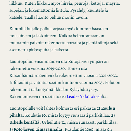
liikkuu. Kuten liikkuu myös hirviä, peuroja, kettuja, mäyriä,
supeja… ja lukemattomia lintuja. Pysähdy, kuuntele ja
katsele. Täällä luonto puhuu monin tavoin.
Kuntoliikkujalle polku tarjoaa myös kunnon haasteen
nousuineen ja laskuineen. Kulkua helpottamaan on
muutamin paikoin rakennettu portaita ja pieniä siltoja sekä
asennettu pitkospuita ja haketta.
Luontopolun ensimmäinen osa Kotojärven ympäri on
rakennettu vuosina 2019-2020. Toinen osa
Kissanhännänmäenlenkki rakennettiin vuosina 2021-2022.
Infotaulut ja viitoitus saatiin kuntoon vuonna 2023. Polut on
rakentanut talkootyönä Ikkalan Kyläyhdistys ry.
Rakentamiseen on saatu tukea
Leader Ykkösakseli
lta.
Luontopolulle voit lähteä kolmesta eri paikasta:
1) Koulun
pihalta
, Koulutie 10, mistä löytyy runsaasti parkkitilaa.
2)
Urheilukentältä
, Urheilutie 12, missä runsaasti parkkitilaa.
3) Kotojärven uimarannalta
, Pusulantie 1060, missä 0n