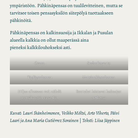
ympäristöön. Pähkinäpensas on tuulilevitteinen, mutta se
tarvitsee toisen pensasyksilön siitepölyä tuottaakseen
pähkinöitä.
Pähkinäpensas on kalkinsuosija ja Ikkalan ja Pusulan
alueella kalkkia on ollut maaperässä aina
pieneksi kalkkilouhokseksi asti.
Orava
Sudenkorento
Täpläperhonen
Metsänokiperhonen
Hiljaa ollessaan voit nähdä
Rentukat loistavat laskuojan
metsäkauriin vasankin
notkossa
Kuvat: Lauri Ikänheimonen,
Veikko Möltsi
,
Arto Viherto,
Päivi
Laari
ja Ana María Gutiérrez Sorainen
|
Teksti: Liisa Jäppinen