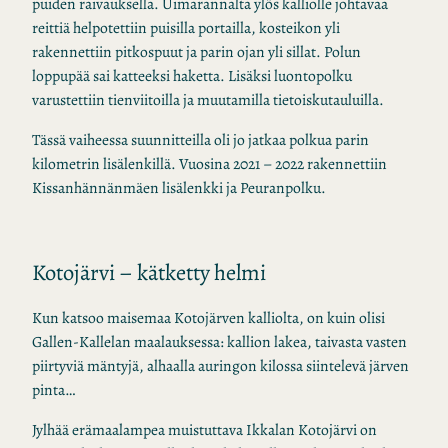
puiden raivauksella. Uimarannalta ylös kalliolle johtavaa
reittiä helpotettiin puisilla portailla, kosteikon yli
rakennettiin pitkospuut ja parin ojan yli sillat. Polun
loppupää sai katteeksi haketta. Lisäksi luontopolku
varustettiin tienviitoilla ja muutamilla tietoiskutauluilla.
Tässä vaiheessa suunnitteilla oli jo jatkaa polkua parin
kilometrin lisälenkillä. Vuosina 2021 – 2022 rakennettiin
Kissanhännänmäen lisälenkki ja Peuranpolku.
Kotojärvi – kätketty helmi
Kun katsoo maisemaa Kotojärven kalliolta, on kuin olisi
Gallen-Kallelan maalauksessa: kallion lakea, taivasta vasten
piirtyviä mäntyjä, alhaalla auringon kilossa siintelevä järven
pinta…
Jylhää erämaalampea muistuttava Ikkalan Kotojärvi on