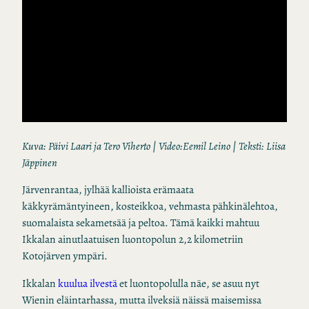
Kuva: Päivi Laari ja Tero Viherto | Video:Eemil Leino | Teksti: Liisa
Jäppinen
Järvenrantaa, jylhää kallioista erämaata
käkkyrämäntyineen, kosteikkoa, vehmasta pähkinälehtoa,
suomalaista sekametsää ja peltoa. Tämä kaikki mahtuu
Ikkalan ainutlaatuisen luontopolun 2,2 kilometriin
Kotojärven ympäri.
Ikkalan
kuulua ilvestä
et luontopolulla näe, se asuu nyt
Wienin eläintarhassa, mutta ilveksiä näissä maisemissa