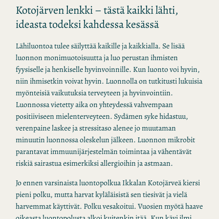
Kotojärven lenkki – tästä kaikki lähti,
ideasta todeksi kahdessa kesässä
Lähiluontoa tulee säilyttää kaikille ja kaikkialla. Se lisää
luonnon monimuotoisuutta ja luo perustan ihmisten
fyysiselle ja henkiselle hyvinvoinnille. Kun luonto voi hyvin,
niin ihmisetkin voivat hyvin. Luonnolla on tutkitusti lukuisia
myönteisiä vaikutuksia terveyteen ja hyvinvointiin.
Luonnossa vietetty aika on yhteydessä vahvempaan
positiiviseen mielenterveyteen. Sydämen syke hidastuu,
verenpaine laskee ja stressitaso alenee jo muutaman
minuutin luonnossa oleskelun jälkeen. Luonnon mikrobit
parantavat immuunijärjestelmän toimintaa ja vähentävät
riskiä sairastua esimerkiksi allergioihin ja astmaan.
Jo ennen varsinaista luontopolkua Ikkalan Kotojärveä kiersi
pieni polku, mutta harvat kyläläisistä sen tiesivät ja vielä
harvemmat käyttivät. Polku vesakoitui. Vuosien myötä haave
oikeasta luontopolusta alkoi kuitenkin itää. Kun kävi ilmi,