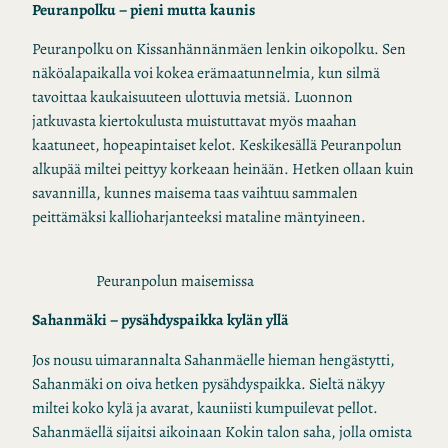
Peuranpolku – pieni mutta kaunis
Peuranpolku on Kissanhännänmäen lenkin oikopolku. Sen
näköalapaikalla voi kokea erämaatunnelmia, kun silmä
tavoittaa kaukaisuuteen ulottuvia metsiä. Luonnon
jatkuvasta kiertokulusta muistuttavat myös maahan
kaatuneet, hopeapintaiset kelot. Keskikesällä Peuranpolun
alkupää miltei peittyy korkeaan heinään. Hetken ollaan kuin
savannilla, kunnes maisema taas vaihtuu sammalen
peittämäksi kallioharjanteeksi mataline mäntyineen.
Peuranpolun maisemissa
Sahanmäki – pysähdyspaikka kylän yllä
Jos nousu uimarannalta Sahanmäelle hieman hengästytti,
Sahanmäki on oiva hetken pysähdyspaikka. Sieltä näkyy
miltei koko kylä ja avarat, kauniisti kumpuilevat pellot.
Sahanmäellä sijaitsi aikoinaan Kokin talon saha, jolla omista