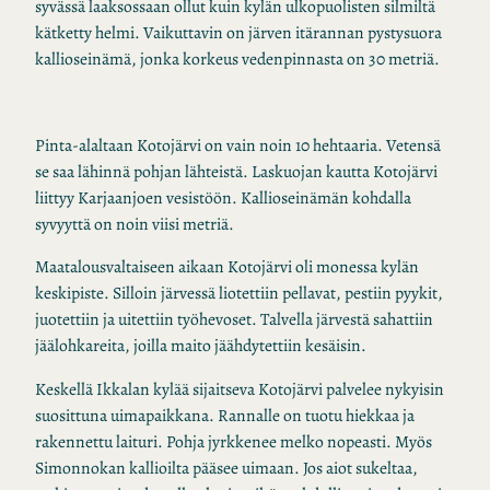
syvässä laaksossaan ollut kuin kylän ulkopuolisten silmiltä
kätketty helmi. Vaikuttavin on järven itärannan pystysuora
kallioseinämä, jonka korkeus vedenpinnasta on 30 metriä.
Pinta-alaltaan Kotojärvi on vain noin 10 hehtaaria. Vetensä
se saa lähinnä pohjan lähteistä. Laskuojan kautta Kotojärvi
liittyy Karjaanjoen vesistöön. Kallioseinämän kohdalla
syvyyttä on noin viisi metriä.
Maatalousvaltaiseen aikaan Kotojärvi oli monessa kylän
keskipiste. Silloin järvessä liotettiin pellavat, pestiin pyykit,
juotettiin ja uitettiin työhevoset. Talvella järvestä sahattiin
jäälohkareita, joilla maito jäähdytettiin kesäisin.
Keskellä Ikkalan kylää sijaitseva Kotojärvi palvelee nykyisin
suosittuna uimapaikkana. Rannalle on tuotu hiekkaa ja
rakennettu laituri. Pohja jyrkkenee melko nopeasti. Myös
Simonnokan kallioilta pääsee uimaan. Jos aiot sukeltaa,