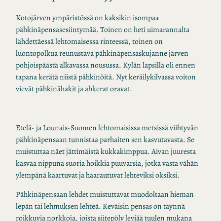
Kotojärven ympäristössä on kaksikin isompaa
pähkinäpensasesiintymää. Toinen on heti uimarannalta
lähdettäessä lehtomaisessa rinteessä, toinen on
luontopolkua reunustava pähkinäpensaskujanne järven
pohjoispäästä alkavassa nousussa. Kylän lapsilla oli ennen
tapana kerätä niistä pähkinöitä. Nyt keräilykilvassa voiton
vievät pähkinähakit ja ahkerat oravat.
Etelä- ja Lounais-Suomen lehtomaisissa metsissä viihtyvän
pähkinäpensaan tunnistaa parhaiten sen kasvutavasta. Se
muistuttaa näet jättimäistä kukkakimppua. Aivan juuresta
kasvaa nippuna suoria hoikkia puuvarsia, jotka vasta vähän
ylempänä kaartuvat ja haarautuvat lehteviksi oksiksi.
Pähkinäpensaan lehdet muistuttavat muodoltaan hieman
lepän tai lehmuksen lehteä. Keväisin pensas on täynnä
roikkuvia norkkoja, joista siitepöly leviää tuulen mukana