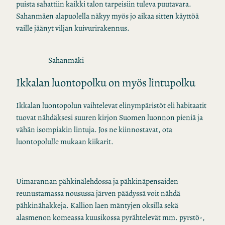
puista sahattiin kaikki talon tarpeisiin tuleva puutavara.
Sahanmäen alapuolella näkyy myös jo aikaa sitten käyttöä
vaille jäänyt viljan kuivurirakennus.
Sahanmäki
Ikkalan luontopolku on myös lintupolku
Ikkalan luontopolun vaihtelevat elinympäristöt eli habitaatit
tuovat nähdäksesi suuren kirjon Suomen luonnon pieniä ja
vähän isompiakin lintuja. Jos ne kiinnostavat, ota
luontopolulle mukaan kiikarit.
Uimarannan pähkinälehdossa ja pähkinäpensaiden
reunustamassa nousussa järven päädyssä voit nähdä
pähkinähakkeja. Kallion laen mäntyjen oksilla sekä
alasmenon komeassa kuusikossa pyrähtelevät mm. pyrstö-,