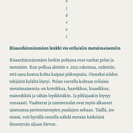
o
j
ä
r
v
i
Kissanhännänmäen lenkki vie erilaisiin metsämaisemiin
Kissanhännänmäen lenkin pohjana ovat vanhat polut ja
metsätiet. Kun polkua alettiin v. 2021 rakentaa, todettiin,
että usea kostea kohta kaipasi pitkospuita. Onneksi niiden
tekijöitä kylältä löytyi. Polun varrella kohtaat erilaisia
metsämaisemia: on koivikkoa, haavikkoa, kuusikkoa,
männikköä ja vähän lepikköäkin. Ja pihlajaakin löytyy
runsaasti. Vaahterat ja tammenalut ovat myös alkaneet
ujuttautua perinteisempien puulajien sekaan. Täällä, jos
missä, voit hyvällä onnella nähdä metsän kätköistä
ilmestyvän uljaan hirven.