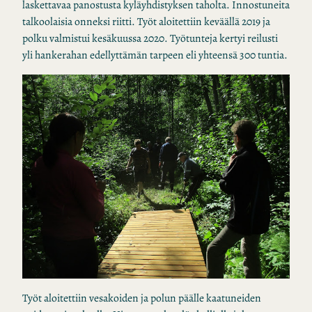
laskettavaa panostusta kyläyhdistyksen taholta. Innostuneita
talkoolaisia onneksi riitti. Työt aloitettiin keväällä 2019 ja
polku valmistui kesäkuussa 2020. Työtunteja kertyi reilusti
yli hankerahan edellyttämän tarpeen eli yhteensä 300 tuntia.
Työt aloitettiin vesakoiden ja polun päälle kaatuneiden