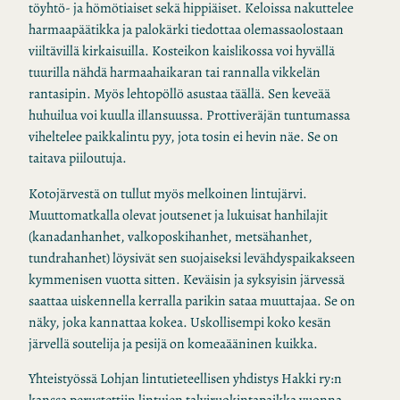
töyhtö- ja hömötiaiset sekä hippiäiset. Keloissa nakuttelee
harmaapäätikka ja palokärki tiedottaa olemassaolostaan
viiltävillä kirkaisuilla. Kosteikon kaislikossa voi hyvällä
tuurilla nähdä harmaahaikaran tai rannalla vikkelän
rantasipin. Myös lehtopöllö asustaa täällä. Sen keveää
huhuilua voi kuulla illansuussa. Prottiveräjän tuntumassa
viheltelee paikkalintu pyy, jota tosin ei hevin näe. Se on
taitava piiloutuja.
Kotojärvestä on tullut myös melkoinen lintujärvi.
Muuttomatkalla olevat joutsenet ja lukuisat hanhilajit
(kanadanhanhet, valkoposkihanhet, metsähanhet,
tundrahanhet) löysivät sen suojaiseksi levähdyspaikakseen
kymmenisen vuotta sitten. Keväisin ja syksyisin järvessä
saattaa uiskennella kerralla parikin sataa muuttajaa. Se on
näky, joka kannattaa kokea. Uskollisempi koko kesän
järvellä soutelija ja pesijä on komeaääninen kuikka.
Yhteistyössä Lohjan lintutieteellisen yhdistys Hakki ry:n
kanssa perustettiin lintujen talviruokintapaikka vuonna