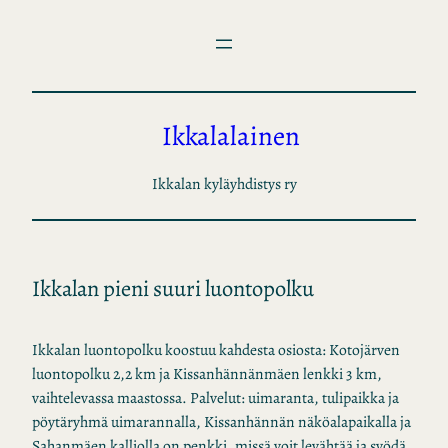
Siirry
sisältöön
Ikkalalainen
Ikkalan kyläyhdistys ry
Ikkalan pieni suuri luontopolku
Ikkalan luontopolku koostuu kahdesta osiosta: Kotojärven
luontopolku 2,2 km ja Kissanhännänmäen lenkki 3 km,
vaihtelevassa maastossa. Palvelut: uimaranta, tulipaikka ja
pöytäryhmä uimarannalla, Kissanhännän näköalapaikalla ja
Sahanmäen kalliolla on penkki, missä voit levähtää ja syödä