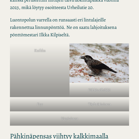
2023, mikä löytyy osoitteesta Urheilutie 20.
Luontopolun varrella on runsaasti eri lintulajeille
rakennettua linnunpönttöä. Ne on saatu lahjoituksena
pönttömestari Ilkka Kilpiseltä.
Kuikka
Pähkinähäkki
Pyy
Töyhtötiainen
Urpiainen
Pähkinäpensas viihtyy kalkkimaalla