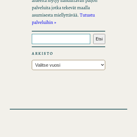
alueelta löytyy ilahduttavan paljon
palveluita jotka tekevät maalla
asumisesta miellyttävää.
Tutustu
palveluihin »
E
Etsi
t
s
ARKISTO
i
A
r
k
i
s
t
o
t