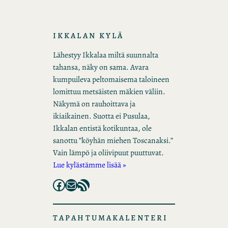
IKKALAN KYLÄ
Lähestyy Ikkalaa miltä suunnalta
tahansa, näky on sama. Avara
kumpuileva peltomaisema taloineen
lomittuu metsäisten mäkien väliin.
Näkymä on rauhoittava ja
ikiaikainen. Suotta ei Pusulaa,
Ikkalan entistä kotikuntaa, ole
sanottu ”köyhän miehen Toscanaksi.”
Vain lämpö ja oliivipuut puuttuvat.
Lue kylästämme lisää »
Facebook
Mail
RSS Feed
TAPAHTUMAKALENTERI