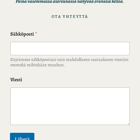
Paina vasemmassa alareunassa näkyvää oranssia kelloa
.
OTA YHTEYTTÄ
Sähköposti
*
Käytämme sähköpostiasi vain mahdolliseen vastaukseen viestiisi
emmekä mihinkään muuhun.
Viesti
Lähetä