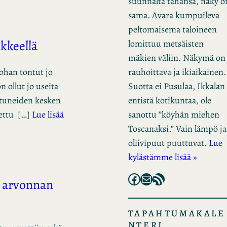
suunnalta tahansa, näky o
sama. Avara kumpuileva
peltomaisema taloineen
ikkeellä
lomittuu metsäisten
mäkien väliin. Näkymä on
rauhoittava ja ikiaikainen.
kohan tontut jo
Suotta ei Pusulaa, Ikkalan
n ollut jo useita
entistä kotikuntaa, ole
istuneiden kesken
sanottu ”köyhän miehen
tettu […]
Lue lisää
Toscanaksi.” Vain lämpö ja
oliivipuut puuttuvat.
Lue
kylästämme lisää »
Facebook
Mail
RSS Feed
n arvonnan
TAPAHTUMAKALE
NTERI