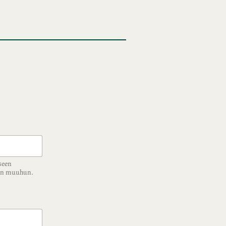
seen
ään muuhun.