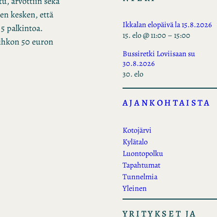
u, arvottiin sekä
en kesken, että
Ikkalan elopäivä la 15.8.2026
 5 palkintoa.
15. elo @ 11:00
–
15:00
vihkon 50 euron
Bussiretki Loviisaan su
30.8.2026
30. elo
AJANKOHTAISTA
Kotojärvi
Kylätalo
Luontopolku
Tapahtumat
Tunnelmia
Yleinen
YRITYKSET JA