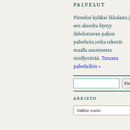
PALVELUT
Pieneksi kyläksi Ikkalasta 
sen alueelta löytyy
ilahduttavan paljon
palveluita jotka tekevät
maalla asumisesta
miellyttävää.
Tutustu
palveluihin »
E
Ets
t
s
ARKISTO
i
A
r
k