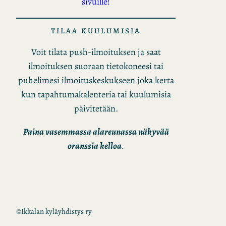
sivuille!
TILAA KUULUMISIA
Voit tilata push-ilmoituksen ja saat
ilmoituksen suoraan tietokoneesi tai
puhelimesi ilmoituskeskukseen joka kerta
kun tapahtumakalenteria tai kuulumisia
päivitetään.
Paina vasemmassa alareunassa näkyvää
oranssia kelloa
.
©
Ikkalan kyläyhdistys ry