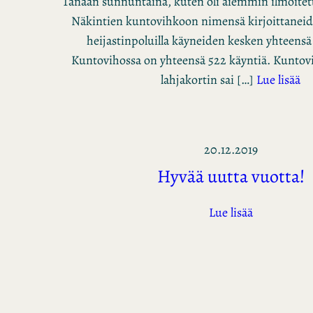
Tänään sunnuntaina, kuten oli aiemmin ilmoitett
Näkintien kuntovihkoon nimensä kirjoittaneid
heijastinpoluilla käyneiden kesken yhteensä
Kuntovihossa on yhteensä 522 käyntiä. Kunto
lahjakortin sai […]
Lue lisää
20.12.2019
Hyvää uutta vuotta!
Lue lisää