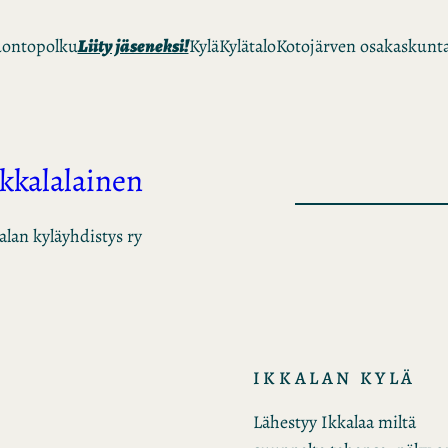
ontopolku
Liity jäseneksi!
Kylä
Kylätalo
Kotojärven osakaskunt
Ikkalalainen
alan kyläyhdistys ry
IKKALAN KYLÄ
Lähestyy Ikkalaa miltä