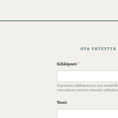
i
s
t
o
t
OTA YHTEYTTÄ
Sähköposti
*
Käytämme sähköpostiasi vain mahdolli
vastaukseen viestiisi emmekä mihink
Viesti