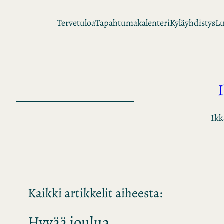
Siirry
Tervetuloa
Tapahtumakalenteri
Kyläyhdistys
Lu
sisältöön
Ikk
Kaikki artikkelit aiheesta:
Hyvää joulua