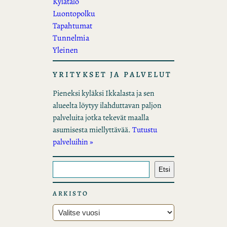
Kylätalo
Luontopolku
Tapahtumat
Tunnelmia
Yleinen
YRITYKSET JA PALVELUT
Pieneksi kyläksi Ikkalasta ja sen
alueelta löytyy ilahduttavan paljon
palveluita jotka tekevät maalla
asumisesta miellyttävää.
Tutustu
palveluihin »
E
Etsi
t
s
ARKISTO
i
A
r