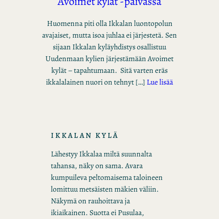
Avoimet kylät -päivässä
Huomenna piti olla Ikkalan luontopolun
avajaiset, mutta isoa juhlaa ei järjestetä. Sen
sijaan Ikkalan kyläyhdistys osallistuu
Uudenmaan kylien järjestämään Avoimet
kylät – tapahtumaan. Sitä varten eräs
ikkalalainen nuori on tehnyt […]
Lue lisää
IKKALAN KYLÄ
Lähestyy Ikkalaa miltä suunnalta
tahansa, näky on sama. Avara
kumpuileva peltomaisema taloineen
lomittuu metsäisten mäkien väliin.
Näkymä on rauhoittava ja
ikiaikainen. Suotta ei Pusulaa,