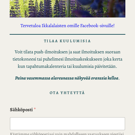
Tervetuloa Ikkalalaisten omille Facebook-sivuille!
TILAA KUULUMISIA
Voit tilata push-ilmoituksen ja saat ilmoituksen suoraan
tietokoneesi tai puhelimesi ilmoituskeskukseen joka kerta
kun tapahtumakalenteria tai kuulumisia päivitetään.
Paina vasemmassa alareunassa näkyvää oranssia kelloa
.
OTA YHTEYTTÄ
Sähköposti
*
Käytämme sähköpostiasi vain mahdolliseen vastaukseen viestiisi