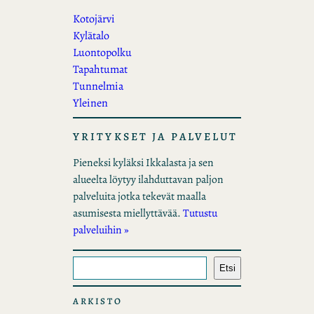
Kotojärvi
Kylätalo
Luontopolku
Tapahtumat
Tunnelmia
Yleinen
YRITYKSET JA PALVELUT
Pieneksi kyläksi Ikkalasta ja sen
alueelta löytyy ilahduttavan paljon
palveluita jotka tekevät maalla
asumisesta miellyttävää.
Tutustu
palveluihin »
E
Etsi
t
s
ARKISTO