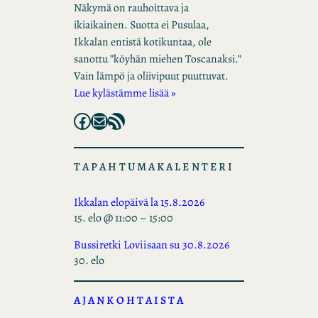
Näkymä on rauhoittava ja
ikiaikainen. Suotta ei Pusulaa,
Ikkalan entistä kotikuntaa, ole
sanottu ”köyhän miehen Toscanaksi.”
Vain lämpö ja oliivipuut puuttuvat.
Lue kylästämme lisää »
Facebook
Mail
RSS Feed
TAPAHTUMAKALENTERI
Ikkalan elopäivä la 15.8.2026
15. elo @ 11:00
–
15:00
Bussiretki Loviisaan su 30.8.2026
30. elo
AJANKOHTAISTA