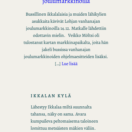
joulumarkkinoilla
Bussillinen ikkalalaisia ja muiden lähikylien
asukkaita kävivät Lohjan vanhanajan
joulumarkkinoilla 14.12. Matkalle lähdettiin
odottavin mielin. Veikko Möltsi oli
tulostanut kartan markkinapaikalta, joita hän
jakeli bussissa vanhanajan
joulumarkkinoiden ohjelmaesitteiden lisäksi.
[…]
Lue lisää
IKKALAN KYLÄ
Lähestyy Ikkalaa miltä suunnalta
tahansa, näky on sama. Avara
kumpuileva peltomaisema taloineen
lomittuu metsäisten mäkien väliin.