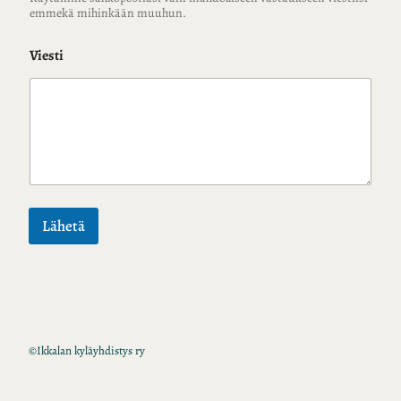
emmekä mihinkään muuhun.
Viesti
Lähetä
©
Ikkalan kyläyhdistys ry