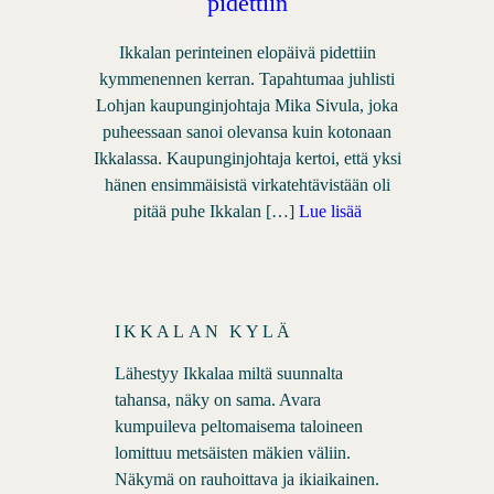
pidettiin
Ikkalan perinteinen elopäivä pidettiin
kymmenennen kerran. Tapahtumaa juhlisti
Lohjan kaupunginjohtaja Mika Sivula, joka
puheessaan sanoi olevansa kuin kotonaan
Ikkalassa. Kaupunginjohtaja kertoi, että yksi
hänen ensimmäisistä virkatehtävistään oli
pitää puhe Ikkalan […]
Lue lisää
IKKALAN KYLÄ
Lähestyy Ikkalaa miltä suunnalta
tahansa, näky on sama. Avara
kumpuileva peltomaisema taloineen
lomittuu metsäisten mäkien väliin.
Näkymä on rauhoittava ja ikiaikainen.