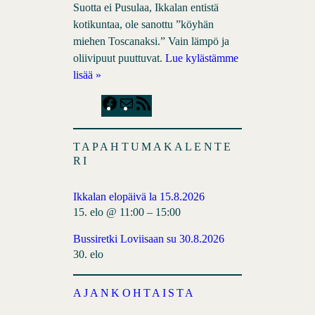
Suotta ei Pusulaa, Ikkalan entistä
kotikuntaa, ole sanottu ”köyhän
miehen Toscanaksi.” Vain lämpö ja
oliivipuut puuttuvat.
Lue kylästämme
lisää »
F
M
R
a
a
S
c
i
S
TAPAHTUMAKALENTE
e
l
F
RI
b
e
o
e
Ikkalan elopäivä la 15.8.2026
o
d
15. elo @ 11:00
–
15:00
k
Bussiretki Loviisaan su 30.8.2026
30. elo
AJANKOHTAISTA