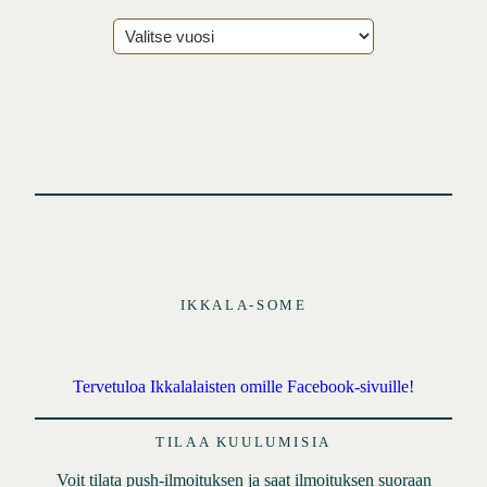
i
A
r
k
i
s
t
o
t
IKKALA-SOME
Tervetuloa Ikkalalaisten omille Facebook-sivuille!
TILAA KUULUMISIA
Voit tilata push-ilmoituksen ja saat ilmoituksen suoraan