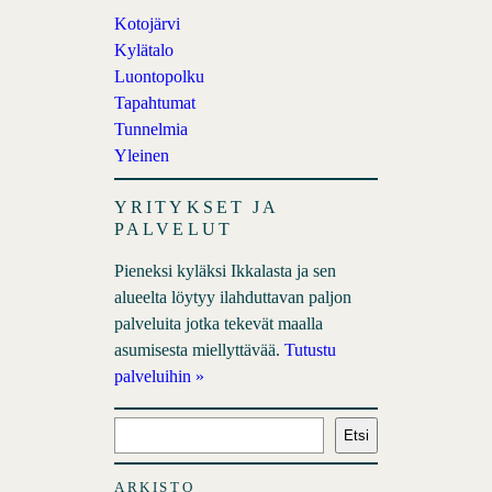
Kotojärvi
Kylätalo
Luontopolku
Tapahtumat
Tunnelmia
Yleinen
YRITYKSET JA
PALVELUT
Pieneksi kyläksi Ikkalasta ja sen
alueelta löytyy ilahduttavan paljon
palveluita jotka tekevät maalla
asumisesta miellyttävää.
Tutustu
palveluihin »
E
Etsi
t
s
ARKISTO