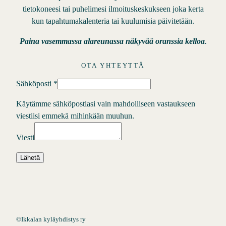
tietokoneesi tai puhelimesi ilmoituskeskukseen joka kerta
kun tapahtumakalenteria tai kuulumisia päivitetään.
Paina vasemmassa alareunassa näkyvää oranssia kelloa
.
OTA YHTEYTTÄ
Sähköposti
*
Käytämme sähköpostiasi vain mahdolliseen vastaukseen
viestiisi emmekä mihinkään muuhun.
Viesti
Lähetä
©
Ikkalan kyläyhdistys ry