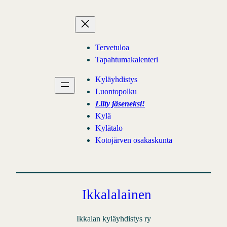
Siirry
sisältöön
Tervetuloa
Tapahtumakalenteri
Kyläyhdistys
Luontopolku
Liity jäseneksi!
Kylä
Kylätalo
Kotojärven osakaskunta
Ikkalalainen
Ikkalan kyläyhdistys ry