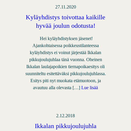
27.11.2020
Kyläyhdistys toivottaa kaikille
hyvää joulun odotusta!
Hei kyläyhdistyksen jäsenet!
Ajankohtaisessa poikkeustilanteessa
kyläyhdistys ei voinut järjestää Ikkalan
pikkujoulujuhlaa tänä vuonna. Oheinen
Ikkalan laulajapoikien tiernapoikaesitys oli
suunniteltu esitettäväksi pikkujoulujuhlassa.
Esitys piti nyt muokata etämuotoon, ja
avautuu alla olevasta […]
Lue lisää
2.12.2018
Ikkalan pikkujoulujuhla