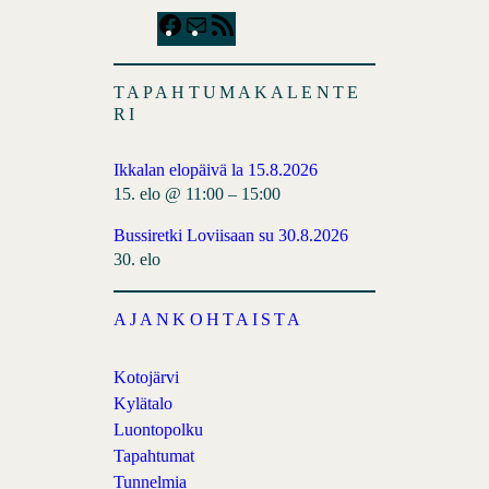
F
M
R
a
a
S
c
i
S
TAPAHTUMAKALENTE
e
l
F
RI
b
e
o
e
Ikkalan elopäivä la 15.8.2026
o
d
15. elo @ 11:00
–
15:00
k
Bussiretki Loviisaan su 30.8.2026
30. elo
AJANKOHTAISTA
Kotojärvi
Kylätalo
Luontopolku
Tapahtumat
Tunnelmia