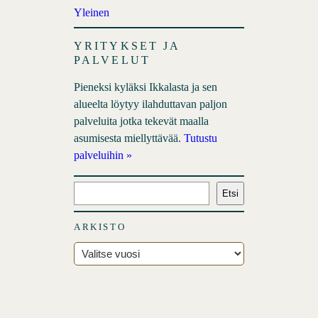
Yleinen
YRITYKSET JA
PALVELUT
Pieneksi kyläksi Ikkalasta ja sen
alueelta löytyy ilahduttavan paljon
palveluita jotka tekevät maalla
asumisesta miellyttävää.
Tutustu
palveluihin »
E
Etsi
t
s
ARKISTO
i
A
r
k
i
s