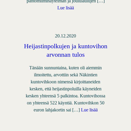
pantomiiminäytelmän ja joululaulujen […]
Lue lisää
20.12.2020
Heijastinpolkujen ja kuntovihon
arvonnan tulos
Tänään sunnuntaina, kuten oli aiemmin
ilmoitettu, arvottiin sekä Näkintien
kuntovihkoon nimensä kirjoittaneiden
kesken, että heijastinpoluilla käyneiden
kesken yhteensä 5 palkintoa. Kuntovihossa
on yhteensä 522 käyntiä. Kuntovihkon 50
euron lahjakortin sai […]
Lue lisää