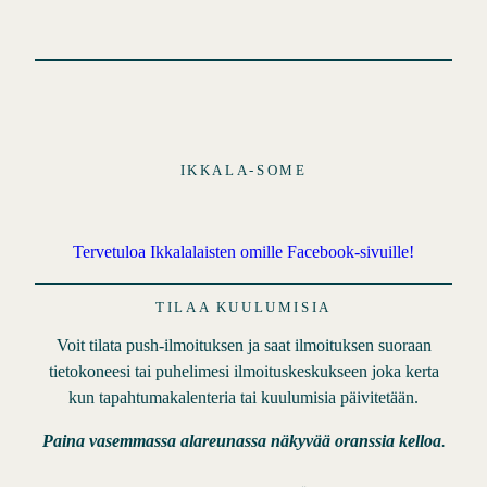
t
o
t
IKKALA-SOME
Tervetuloa Ikkalalaisten omille Facebook-sivuille!
TILAA KUULUMISIA
Voit tilata push-ilmoituksen ja saat ilmoituksen suoraan
tietokoneesi tai puhelimesi ilmoituskeskukseen joka kerta
kun tapahtumakalenteria tai kuulumisia päivitetään.
Paina vasemmassa alareunassa näkyvää oranssia kelloa
.