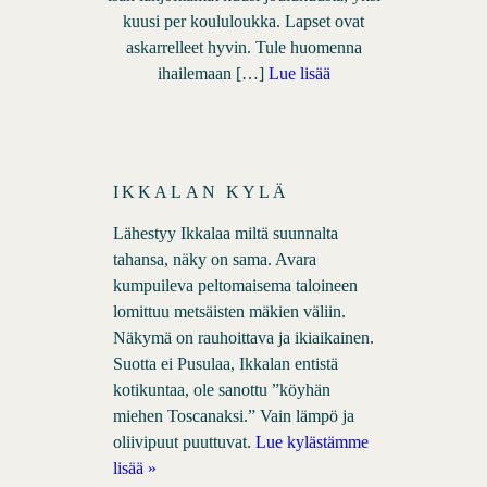
kuusi per koululoukka. Lapset ovat
askarrelleet hyvin. Tule huomenna
ihailemaan […]
Lue lisää
IKKALAN KYLÄ
Lähestyy Ikkalaa miltä suunnalta
tahansa, näky on sama. Avara
kumpuileva peltomaisema taloineen
lomittuu metsäisten mäkien väliin.
Näkymä on rauhoittava ja ikiaikainen.
Suotta ei Pusulaa, Ikkalan entistä
kotikuntaa, ole sanottu ”köyhän
miehen Toscanaksi.” Vain lämpö ja
oliivipuut puuttuvat.
Lue kylästämme
lisää »