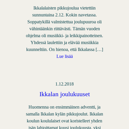
Ikkalalaisten pikkujoulua vietettiin
sunnuntaina 2.12. Kokin navetassa.
Soppatykillä valmistettua joulupuuroa oli
vähintäänkin riittävästi. Tämän vuoden
ohjelma oli musiikki- ja leikkipainotteinen.
Yhdessä laulettiin ja elävää musiikkia
kuunneltiin. On hienoa, että Ikkalassa […]
Lue lisää
1.12.2018
Ikkalan joulukuuset
Huomenna on ensimmäinen adventti, ja
samalla Ikkalan kylän pikkujoulut. Ikkalan
koulun koululaiset ovat koristelleet yhden
isän lahjoittamat kuusi joulukuusta, yksi