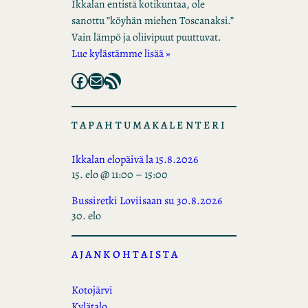
Ikkalan entistä kotikuntaa, ole
sanottu ”köyhän miehen Toscanaksi.”
Vain lämpö ja oliivipuut puuttuvat.
Lue kylästämme lisää »
Facebook
Mail
RSS Feed
TAPAHTUMAKALENTERI
Ikkalan elopäivä la 15.8.2026
15. elo @ 11:00
–
15:00
Bussiretki Loviisaan su 30.8.2026
30. elo
AJANKOHTAISTA
Kotojärvi
Kylätalo