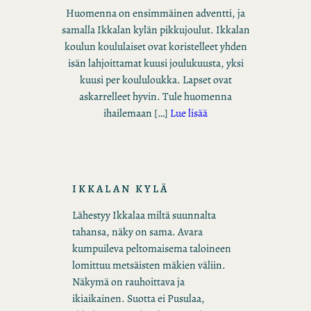
Huomenna on ensimmäinen adventti, ja
samalla Ikkalan kylän pikkujoulut. Ikkalan
koulun koululaiset ovat koristelleet yhden
isän lahjoittamat kuusi joulukuusta, yksi
kuusi per koululoukka. Lapset ovat
askarrelleet hyvin. Tule huomenna
ihailemaan […]
Lue lisää
IKKALAN KYLÄ
Lähestyy Ikkalaa miltä suunnalta
tahansa, näky on sama. Avara
kumpuileva peltomaisema taloineen
lomittuu metsäisten mäkien väliin.
Näkymä on rauhoittava ja
ikiaikainen. Suotta ei Pusulaa,