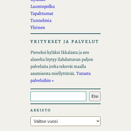
Luontopolku
Tapahtumat
Tunnelmia
Yleinen
YRITYKSET JA PALVELUT
Pieneksi kyläksi Ikkalasta ja sen
alueelta löytyy ilahduttavan paljon
palveluita jotka tekevät maalla
asumisesta miellyttävää.
Tutustu
palveluihin »
E
Etsi
t
s
ARKISTO
i
A
r