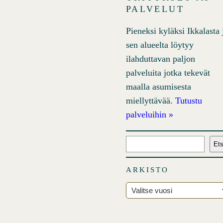
PALVELUT
Pieneksi kyläksi Ikkalasta 
sen alueelta löytyy
ilahduttavan paljon
palveluita jotka tekevät
maalla asumisesta
miellyttävää.
Tutustu
palveluihin »
E
Ets
t
s
ARKISTO
i
A
r
k