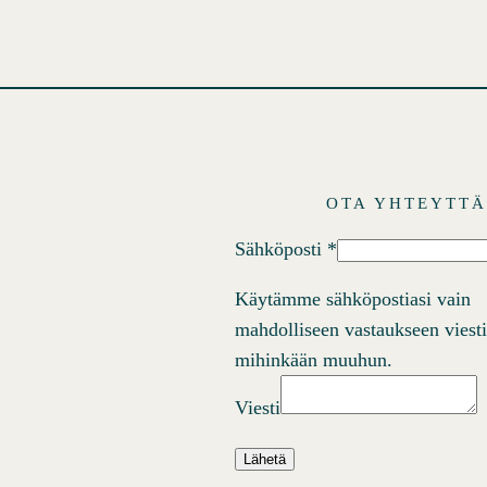
i
s
t
o
t
OTA YHTEYTT
Sähköposti
*
Käytämme sähköpostiasi vain
mahdolliseen vastaukseen viest
mihinkään muuhun.
Viesti
Lähetä