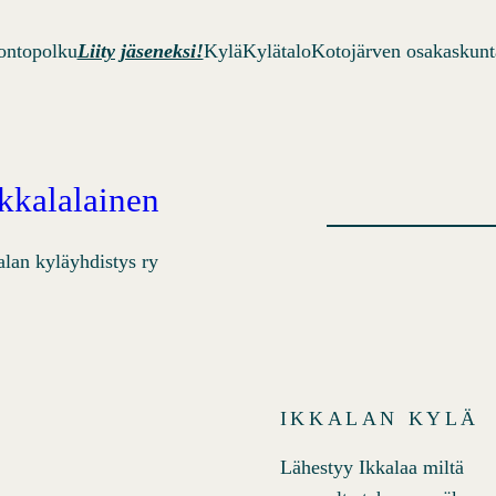
ontopolku
Liity jäseneksi!
Kylä
Kylätalo
Kotojärven osakaskunt
Ikkalalainen
alan kyläyhdistys ry
IKKALAN KYLÄ
Lähestyy Ikkalaa miltä