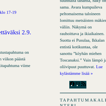
suunnalta tahansa, näky o
sama. Avara kumpuileva
peltomaisema taloineen
lomittuu metsäisten mäkie
väliin. Näkymä on
ttäväksi 2.9.
rauhoittava ja ikiaikainen.
Suotta ei Pusulaa, Ikkalan
entistä kotikuntaa, ole
astustapahtuma on
sanottu ”köyhän miehen
in viikon päästä
Toscanaksi.” Vain lämpö j
kitapahtuma viime
oliivipuut puuttuvat.
Lue
kylästämme lisää »
F
M
R
a
a
S
c
i
S
TAPAHTUMAKAL
e
l
F
NTERI