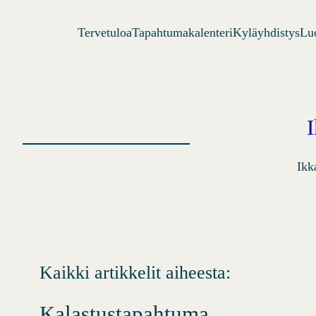
Siirry
Tervetuloa
Tapahtumakalenteri
Kyläyhdistys
Lu
sisältöön
Ikk
Kaikki artikkelit aiheesta:
Kalastustapahtuma