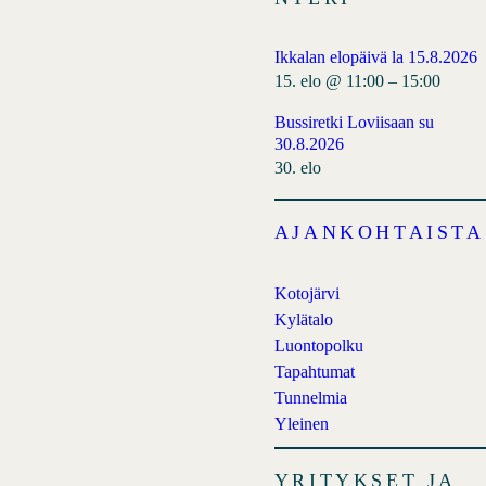
b
e
o
e
Ikkalan elopäivä la 15.8.2026
o
d
15. elo @ 11:00
–
15:00
k
Bussiretki Loviisaan su
30.8.2026
30. elo
AJANKOHTAISTA
Kotojärvi
Kylätalo
Luontopolku
Tapahtumat
Tunnelmia
Yleinen
YRITYKSET JA