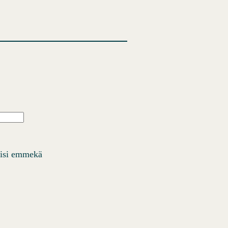
Ä
iisi emmekä