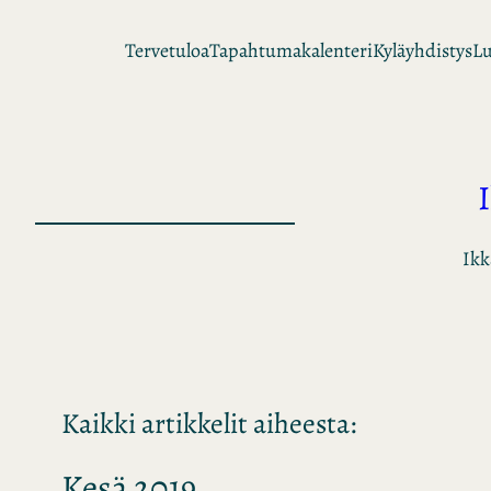
Siirry
Tervetuloa
Tapahtumakalenteri
Kyläyhdistys
Lu
sisältöön
Ikk
Kaikki artikkelit aiheesta:
Kesä 2019