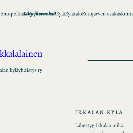
ontopolku
Liity jäseneksi!
Kylä
Kylätalo
Kotojärven osakaskunt
Ikkalalainen
alan kyläyhdistys ry
IKKALAN KYLÄ
Lähestyy Ikkalaa miltä