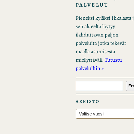
PALVELUT
Pieneksi kyläksi Ikkalasta 
sen alueelta löytyy
ilahduttavan paljon
palveluita jotka tekevät
maalla asumisesta
miellyttävää.
Tutustu
palveluihin »
E
Ets
t
s
ARKISTO
i
A
r
k