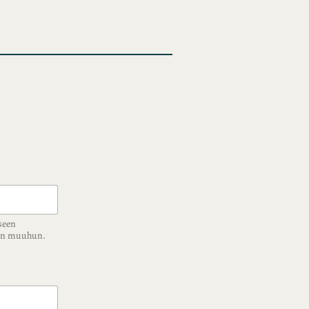
seen
ään muuhun.