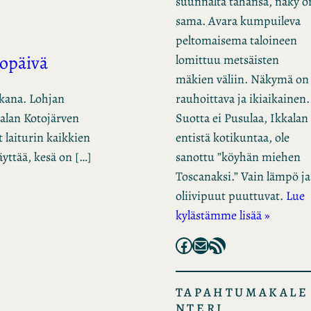
suunnalta tahansa, näky o
sama. Avara kumpuileva
peltomaisema taloineen
elopäivä
lomittuu metsäisten
mäkien väliin. Näkymä on
rauhoittava ja ikiaikainen.
takana. Lohjan
Suotta ei Pusulaa, Ikkalan
alan Kotojärven
entistä kotikuntaa, ole
t laiturin kaikkien
sanottu ”köyhän miehen
äyttää, kesä on […]
Toscanaksi.” Vain lämpö ja
oliivipuut puuttuvat.
Lue
kylästämme lisää »
Facebook
Mail
RSS Feed
TAPAHTUMAKALE
NTERI