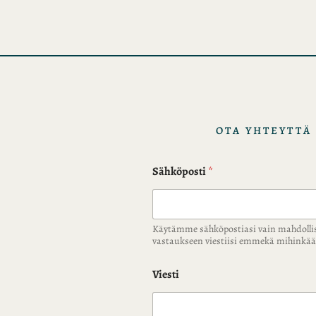
i
s
t
o
t
OTA YHTEYTTÄ
Sähköposti
*
Käytämme sähköpostiasi vain mahdolli
vastaukseen viestiisi emmekä mihink
Viesti