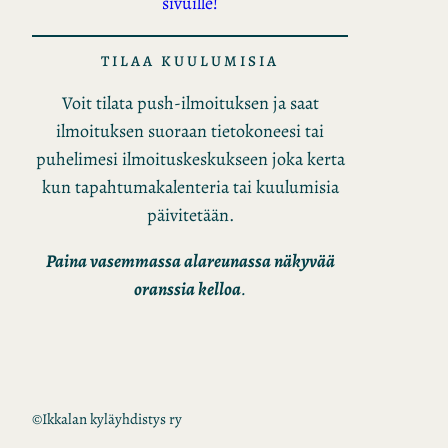
sivuille!
TILAA KUULUMISIA
Voit tilata push-ilmoituksen ja saat
ilmoituksen suoraan tietokoneesi tai
puhelimesi ilmoituskeskukseen joka kerta
kun tapahtumakalenteria tai kuulumisia
päivitetään.
Paina vasemmassa alareunassa näkyvää
oranssia kelloa
.
©
Ikkalan kyläyhdistys ry