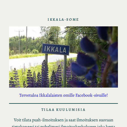
IKKALA-SOME
Tervetuloa Ikkalalaisten omille Facebook-sivuille!
TILAA KUULUMISIA
Voit tilata push-ilmoituksen ja saat ilmoituksen suoraan
tietokoneesi tai puhelimesi ilmoituskeskukseen joka kerta