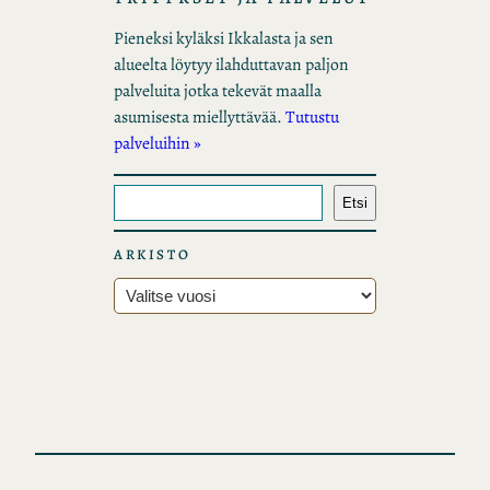
Pieneksi kyläksi Ikkalasta ja sen
alueelta löytyy ilahduttavan paljon
palveluita jotka tekevät maalla
asumisesta miellyttävää.
Tutustu
palveluihin »
E
Etsi
t
s
ARKISTO
i
A
r
k
i
s
t
o
t