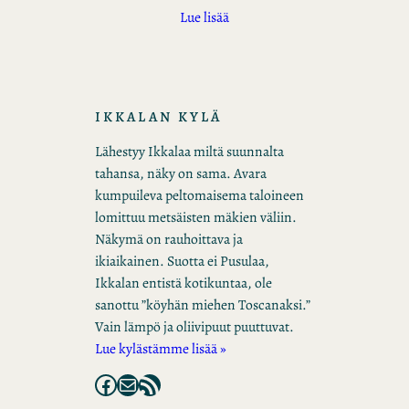
Lue lisää
IKKALAN KYLÄ
Lähestyy Ikkalaa miltä suunnalta
tahansa, näky on sama. Avara
kumpuileva peltomaisema taloineen
lomittuu metsäisten mäkien väliin.
Näkymä on rauhoittava ja
ikiaikainen. Suotta ei Pusulaa,
Ikkalan entistä kotikuntaa, ole
sanottu ”köyhän miehen Toscanaksi.”
Vain lämpö ja oliivipuut puuttuvat.
Lue kylästämme lisää »
Facebook
Mail
RSS Feed