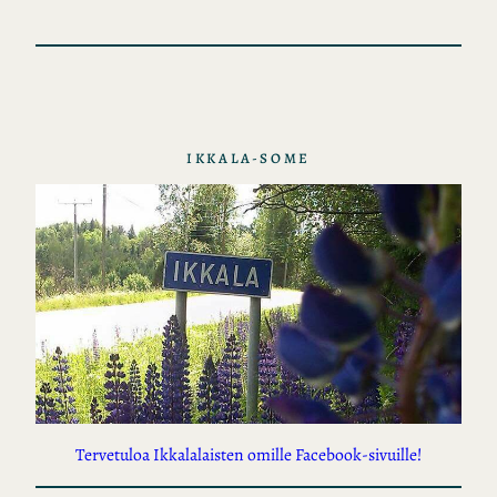
t
o
t
IKKALA-SOME
Tervetuloa Ikkalalaisten omille Facebook-sivuille!