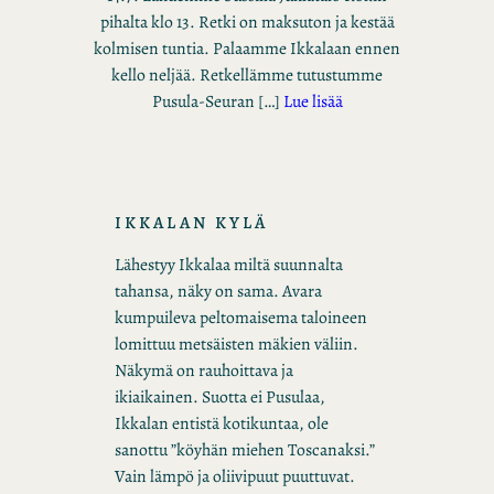
pihalta klo 13. Retki on maksuton ja kestää
kolmisen tuntia. Palaamme Ikkalaan ennen
kello neljää. Retkellämme tutustumme
Pusula-Seuran […]
Lue lisää
IKKALAN KYLÄ
Lähestyy Ikkalaa miltä suunnalta
tahansa, näky on sama. Avara
kumpuileva peltomaisema taloineen
lomittuu metsäisten mäkien väliin.
Näkymä on rauhoittava ja
ikiaikainen. Suotta ei Pusulaa,
Ikkalan entistä kotikuntaa, ole
sanottu ”köyhän miehen Toscanaksi.”
Vain lämpö ja oliivipuut puuttuvat.