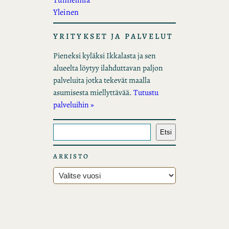
Tunnelmia
Yleinen
YRITYKSET JA PALVELUT
Pieneksi kyläksi Ikkalasta ja sen
alueelta löytyy ilahduttavan paljon
palveluita jotka tekevät maalla
asumisesta miellyttävää.
Tutustu
palveluihin »
E
Etsi
t
s
ARKISTO
i
A
r
k
i
s