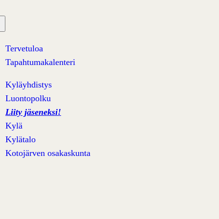
Tervetuloa
Tapahtumakalenteri
Kyläyhdistys
Luontopolku
Liity jäseneksi!
Kylä
Kylätalo
Kotojärven osakaskunta