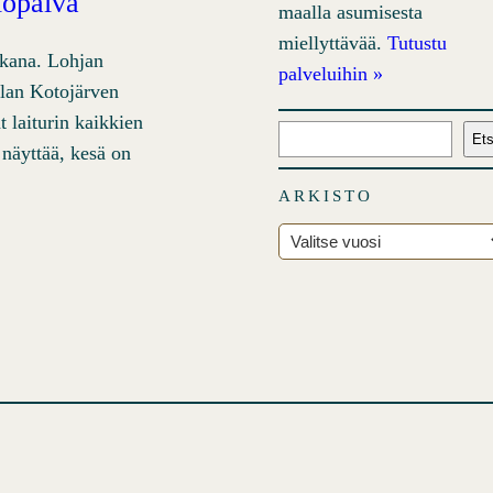
elopäivä
maalla asumisesta
miellyttävää.
Tutustu
takana. Lohjan
palveluihin »
alan Kotojärven
t laiturin kaikkien
E
Ets
 näyttää, kesä on
t
s
ARKISTO
i
A
r
k
i
s
t
o
t