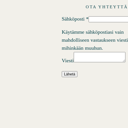
OTA YHTEYTT
Sähköposti
*
Käytämme sähköpostiasi vain
mahdolliseen vastaukseen viest
mihinkään muuhun.
Viesti
Lähetä