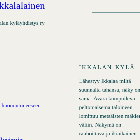
Ikkalalainen
alan kyläyhdistys ry
IKKALAN KYLÄ
Lähestyy Ikkalaa miltä
suunnalta tahansa, näky o
sama. Avara kumpuileva
peltomaisema taloineen
lomittuu metsäisten mäkie
väliin. Näkymä on
rauhoittava ja ikiaikainen.