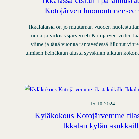
Ikkalassa etsittiin parannusra
Kotojärven huonontuneeseen
Ikkalalaisia on jo muutaman vuoden huolestuttan
uima-ja virkistysjärven eli Kotojärven veden la
viime ja tänä vuonna rantavedessä lillunut vihre
uimisen heinäkuun alusta syyskuun alkuun koko
15.10.2024
Kyläkokous Kotojärvemme tilas
Ikkalan kylän asukkail