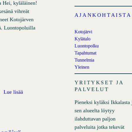
 Hei, kyläläinen!
esänä vihreät
AJANKOHTAISTA
hneet Kotojärven
. Luontopoluilla
Kotojärvi
Kylätalo
Luontopolku
Tapahtumat
Tunnelmia
Yleinen
YRITYKSET JA
PALVELUT
e.
Lue lisää
Pieneksi kyläksi Ikkalasta 
sen alueelta löytyy
ilahduttavan paljon
palveluita jotka tekevät