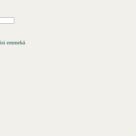
Ä
iisi emmekä