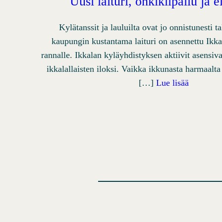
Uusi laituri, onkikilpailu ja 
Kylätanssit ja lauluilta ovat jo onnistunesti 
kaupungin kustantama laituri on asennettu Ikk
rannalle. Ikkalan kyläyhdistyksen aktiivit asensiva
ikkalallaisten iloksi. Vaikka ikkunasta harmaalta
[…]
Lue lisää