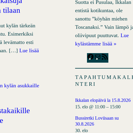
tkaisuja
Suotta ei Pusulaa, Ikkalan
 tilaan
entistä kotikuntaa, ole
sanottu ”köyhän miehen
ut kylän tärkeän
Toscanaksi.” Vain lämpö j
atu. Esimerkiksi
oliivipuut puuttuvat.
Lue
ä levämatto esti
kylästämme lisää »
naan. […]
Lue lisää
F
M
R
a
a
S
c
i
S
TAPAHTUMAKAL
e
l
F
NTERI
b
e
o
e
Ikkalan elopäivä la 15.8.2026
o
d
15. elo @ 11:00
–
15:00
takaikille
k
Bussiretki Loviisaan su
le
30.8.2026
30. elo