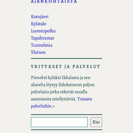
AJANKOHTAISTA
Kotojärvi
Kylätalo
Luontopolku
Tapahtumat
Tunnelmia
Yleinen
YRITYKSET JA PALVELUT
Pieneksi kyläksi Ikkalasta ja sen
alueelta löytyy ilahduttavan paljon
palveluita jotka tekevät maalla
asumisesta miellyttävää.
Tutustu
palveluihin »
E
Etsi
t