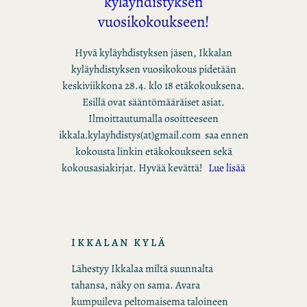
kyläyhdistyksen
vuosikokoukseen!
Hyvä kyläyhdistyksen jäsen, Ikkalan
kyläyhdistyksen vuosikokous pidetään
keskiviikkona 28.4. klo 18 etäkokouksena.
Esillä ovat sääntömääräiset asiat.
Ilmoittautumalla osoitteeseen
ikkala.kylayhdistys(at)gmail.com saa ennen
kokousta linkin etäkokoukseen sekä
kokousasiakirjat. Hyvää kevättä!
Lue lisää
IKKALAN KYLÄ
Lähestyy Ikkalaa miltä suunnalta
tahansa, näky on sama. Avara
kumpuileva peltomaisema taloineen