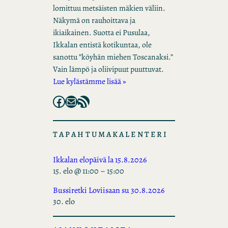
lomittuu metsäisten mäkien väliin.
Näkymä on rauhoittava ja
ikiaikainen. Suotta ei Pusulaa,
Ikkalan entistä kotikuntaa, ole
sanottu ”köyhän miehen Toscanaksi.”
Vain lämpö ja oliivipuut puuttuvat.
Lue kylästämme lisää »
Facebook
Mail
RSS Feed
TAPAHTUMAKALENTERI
Ikkalan elopäivä la 15.8.2026
15. elo @ 11:00
–
15:00
Bussiretki Loviisaan su 30.8.2026
30. elo