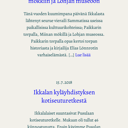
mökkiin ja Lohjan museoon
Tänä vuoden kuumimpana päivänä Ikkalasta
lähtenyt seurue vieraili Sammatissa useissa
paikallisissa kulttuurikohteissa; Paikkarin
torpalla, Miinan mökillä ja Lohjan museossa.
Paikkarin torpalla opas kertoi torpan
historiasta ja kirjailija Elias Lönnrotin
varhaiselämästä. […]
Lue lisää
15.7.2018
Ikkalan kyläyhdistyksen
kotiseuturetkestä
Ikkalalaiset suuntasivat Pusulaan
kotiseuturetkelle. Mukaan oli tullut 46
kiinnostunutta. Ensin kävimme Pusulan