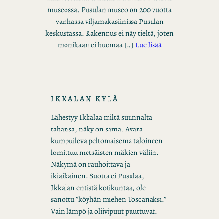
museossa. Pusulan museo on 200 vuotta
vanhassa viljamakasiinissa Pusulan
keskustassa. Rakennus ei näy tieltä, joten
monikaan ei huomaa […]
Lue lisää
IKKALAN KYLÄ
Lähestyy Ikkalaa miltä suunnalta
tahansa, näky on sama. Avara
kumpuileva peltomaisema taloineen
lomittuu metsäisten mäkien väliin.
Näkymä on rauhoittava ja
ikiaikainen. Suotta ei Pusulaa,
Ikkalan entistä kotikuntaa, ole
sanottu ”köyhän miehen Toscanaksi.”
Vain lämpö ja oliivipuut puuttuvat.