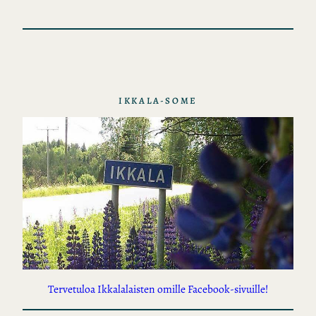
t
o
t
IKKALA-SOME
Tervetuloa Ikkalalaisten omille Facebook-sivuille!