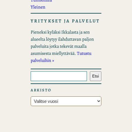
Tunnelmia
Yleinen
YRITYKSET JA PALVELUT
Pieneksi kyläksi Ikkalasta ja sen
alueelta löytyy ilahduttavan paljon
palveluita jotka tekevät maalla
asumisesta miellyttävää.
Tutustu
palveluihin »
E
Etsi
t
s
ARKISTO
i
A
r
k
i
s