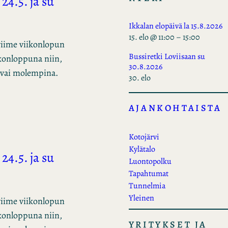
24.5. ja su
Ikkalan elopäivä la 15.8.2026
15. elo @ 11:00
–
15:00
viime viikonlopun
Bussiretki Loviisaan su
iikonloppuna niin,
30.8.2026
10 vai molempina.
30. elo
AJANKOHTAISTA
Kotojärvi
Kylätalo
24.5. ja su
Luontopolku
Tapahtumat
Tunnelmia
Yleinen
viime viikonlopun
iikonloppuna niin,
YRITYKSET JA