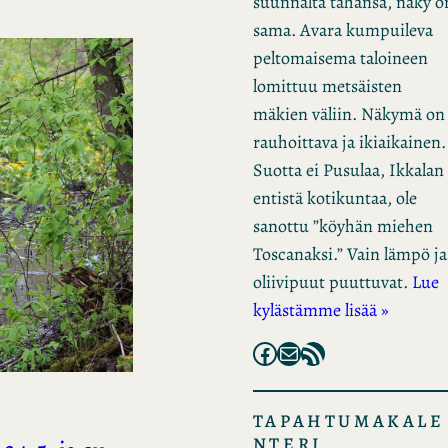
suunnalta tahansa, näky o
sama. Avara kumpuileva
peltomaisema taloineen
lomittuu metsäisten
mäkien väliin. Näkymä on
rauhoittava ja ikiaikainen.
Suotta ei Pusulaa, Ikkalan
entistä kotikuntaa, ole
sanottu ”köyhän miehen
Toscanaksi.” Vain lämpö ja
oliivipuut puuttuvat.
Lue
kylästämme lisää »
Facebook
Mail
RSS Feed
TAPAHTUMAKALE
NTERI