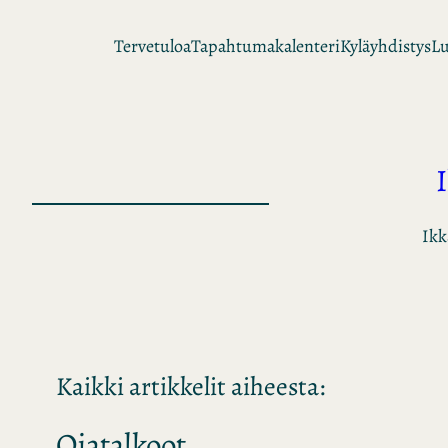
Siirry
Tervetuloa
Tapahtumakalenteri
Kyläyhdistys
Lu
sisältöön
Ikk
Kaikki artikkelit aiheesta:
Ojatalkoot