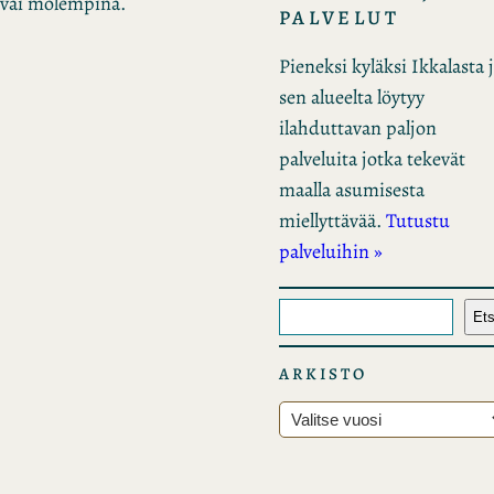
10 vai molempina.
PALVELUT
Pieneksi kyläksi Ikkalasta 
sen alueelta löytyy
ilahduttavan paljon
palveluita jotka tekevät
maalla asumisesta
miellyttävää.
Tutustu
palveluihin »
E
Ets
t
s
ARKISTO
i
A
r
k