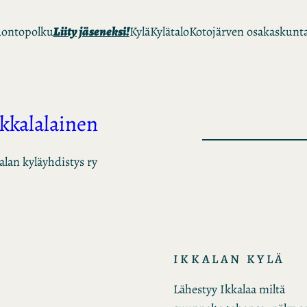
ontopolku
Liity jäseneksi!
Kylä
Kylätalo
Kotojärven osakaskunt
Ikkalalainen
alan kyläyhdistys ry
IKKALAN KYLÄ
Lähestyy Ikkalaa miltä