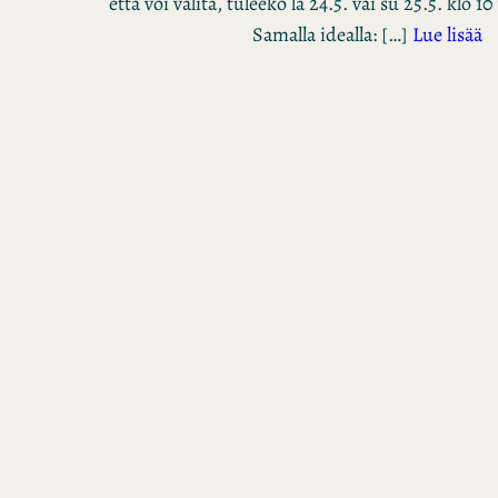
että voi valita, tuleeko la 24.5. vai su 25.5. klo 
Samalla idealla: […]
Lue lisää