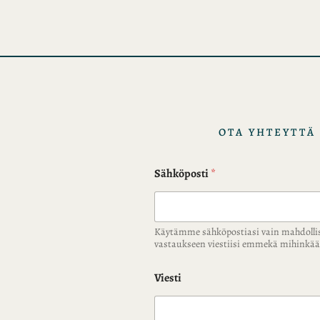
i
s
t
o
t
OTA YHTEYTTÄ
Sähköposti
*
Käytämme sähköpostiasi vain mahdolli
vastaukseen viestiisi emmekä mihink
Viesti