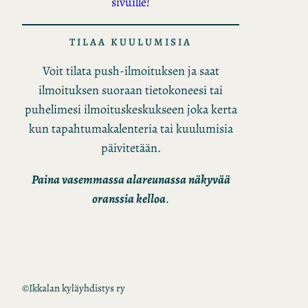
sivuille!
TILAA KUULUMISIA
Voit tilata push-ilmoituksen ja saat
ilmoituksen suoraan tietokoneesi tai
puhelimesi ilmoituskeskukseen joka kerta
kun tapahtumakalenteria tai kuulumisia
päivitetään.
Paina vasemmassa alareunassa näkyvää
oranssia kelloa
.
©
Ikkalan kyläyhdistys ry