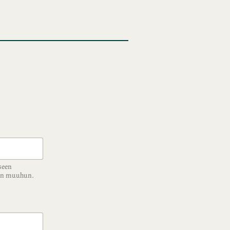
seen
ään muuhun.