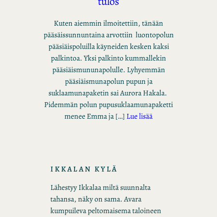
tulos
Kuten aiemmin ilmoitettiin, tänään
pääsäissunnuntaina arvottiin luontopolun
pääsiäispoluilla käyneiden kesken kaksi
palkintoa. Yksi palkinto kummallekin
pääsiäismununapolulle. Lyhyemmän
pääsiäismunapolun pupun ja
suklaamunapaketin sai Aurora Hakala.
Pidemmän polun pupusuklaamunapaketti
menee Emma ja […]
Lue lisää
IKKALAN KYLÄ
Lähestyy Ikkalaa miltä suunnalta
tahansa, näky on sama. Avara
kumpuileva peltomaisema taloineen