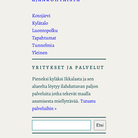
Kotojärvi
Kylätalo
Luontopolku
Tapahtumat
Tunnelmia
Yleinen
YRITYKSET JA PALVELUT
Pieneksi kyläksi Ikkalasta ja sen
alueelta löytyy ilahduttavan paljon
palveluita jotka tekevät maalla
asumisesta miellyttävää.
Tutustu
palveluihin »
E
Etsi
t