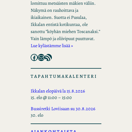
lomittuu metsäisten mäkien väliin.
Näkymä on rauhoittava ja
ikiaikainen. Suotta ei Pusulaa,
Ikkalan entistä kotikuntaa, ole
sanottu ”köyhän miehen Toscanaksi.”
Vain lämpö ja oliivipuut puuttuvat.
Lue kylästämme lisää »
Facebook
Mail
RSS Feed
TAPAHTUMAKALENTERI
Ikkalan elopäivä la 15.8.2026
15. elo @ 11:00
–
15:00
Bussiretki Loviisaan su 30.8.2026
30. elo
AJANKOHTAISTA