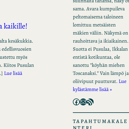
suunnalta tahansa, näky o
sama. Avara kumpuileva
peltomaisema taloineen
 kaikille!
lomittuu metsäisten
mäkien väliin. Näkymä on
rauhoittava ja ikiaikainen.
alta kesäkukkia.
Suotta ei Pusulaa, Ikkalan
a edellisvuosien
entistä kotikuntaa, ole
pustettu myös
sanottu ”köyhän miehen
n. Kiitos Pusulan
Toscanaksi.” Vain lämpö ja
…]
Lue lisää
oliivipuut puuttuvat.
Lue
kylästämme lisää »
Facebook
Mail
RSS Feed
TAPAHTUMAKALE
NTERI