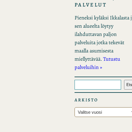
PALVELUT
Pieneksi kyläksi Ikkalasta 
sen alueelta löytyy
ilahduttavan paljon
palveluita jotka tekevät
maalla asumisesta
miellyttävää.
Tutustu
palveluihin »
E
Ets
t
s
ARKISTO
i
A
r
k