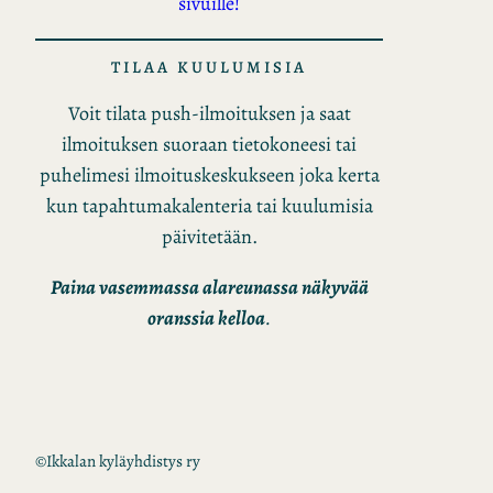
sivuille!
TILAA KUULUMISIA
Voit tilata push-ilmoituksen ja saat
ilmoituksen suoraan tietokoneesi tai
puhelimesi ilmoituskeskukseen joka kerta
kun tapahtumakalenteria tai kuulumisia
päivitetään.
Paina vasemmassa alareunassa näkyvää
oranssia kelloa
.
©
Ikkalan kyläyhdistys ry