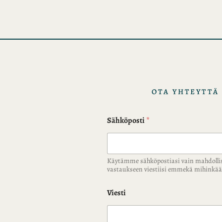
i
s
t
o
t
OTA YHTEYTTÄ
Sähköposti
*
Käytämme sähköpostiasi vain mahdolli
vastaukseen viestiisi emmekä mihink
Viesti