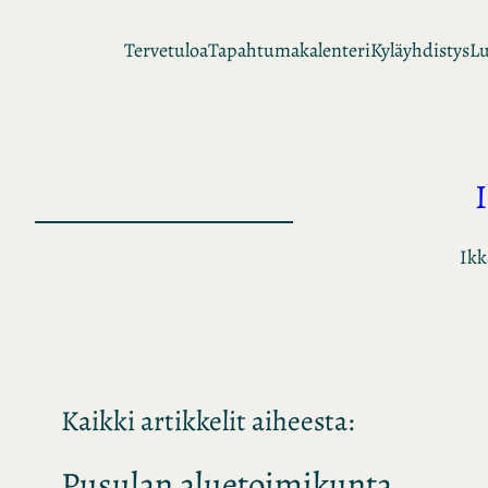
Siirry
Tervetuloa
Tapahtumakalenteri
Kyläyhdistys
Lu
sisältöön
Ikk
Kaikki artikkelit aiheesta:
Pusulan aluetoimikunta