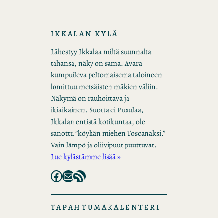
IKKALAN KYLÄ
Lähestyy Ikkalaa miltä suunnalta
tahansa, näky on sama. Avara
kumpuileva peltomaisema taloineen
lomittuu metsäisten mäkien väliin.
Näkymä on rauhoittava ja
ikiaikainen. Suotta ei Pusulaa,
Ikkalan entistä kotikuntaa, ole
sanottu ”köyhän miehen Toscanaksi.”
Vain lämpö ja oliivipuut puuttuvat.
Lue kylästämme lisää »
Facebook
Mail
RSS Feed
TAPAHTUMAKALENTERI