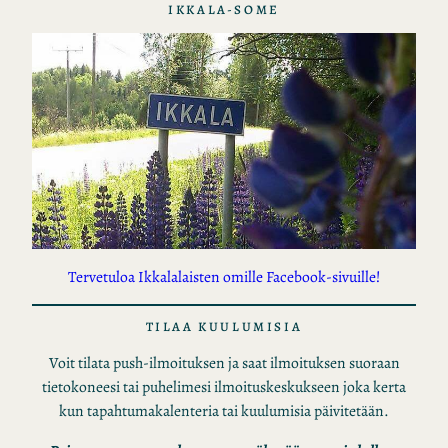
IKKALA-SOME
Tervetuloa Ikkalalaisten omille Facebook-sivuille!
TILAA KUULUMISIA
Voit tilata push-ilmoituksen ja saat ilmoituksen suoraan
tietokoneesi tai puhelimesi ilmoituskeskukseen joka kerta
kun tapahtumakalenteria tai kuulumisia päivitetään.