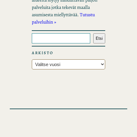
palveluita jotka tekevät maalla
asumisesta miellyttävää.
Tutustu
palveluihin »
E
Etsi
t
s
ARKISTO
i
A
r
k
i
s
t
o
t