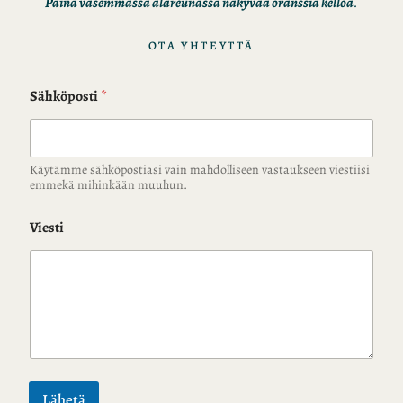
Paina vasemmassa alareunassa näkyvää oranssia kelloa
.
OTA YHTEYTTÄ
Sähköposti
*
Käytämme sähköpostiasi vain mahdolliseen vastaukseen viestiisi
emmekä mihinkään muuhun.
Viesti
Lähetä