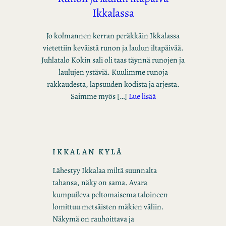
Ikkalassa
Jo kolmannen kerran peräkkäin Ikkalassa
vietettiin keväistä runon ja laulun iltapäivää.
Juhlatalo Kokin sali oli taas täynnä runojen ja
laulujen ystäviä. Kuulimme runoja
rakkaudesta, lapsuuden kodista ja arjesta.
Saimme myös […]
Lue lisää
IKKALAN KYLÄ
Lähestyy Ikkalaa miltä suunnalta
tahansa, näky on sama. Avara
kumpuileva peltomaisema taloineen
lomittuu metsäisten mäkien väliin.
Näkymä on rauhoittava ja