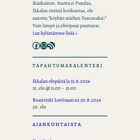
ikiaikainen. Suotta ei Pusulaa,
Ikkalan entistä kotikuntaa, ole
sanottu ”köyhän miehen Toscanaksi.”
Vain lämpö ja oliivipuut puuttuvat.
Lue kylästämme lisää »
Facebook
Mail
RSS Feed
TAPAHTUMAKALENTERI
Ikkalan elopäivä la 15.8.2026
15. elo @ 11:00
–
15:00
Bussiretki Loviisaan su 30.8.2026
30. elo
AJANKOHTAISTA