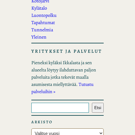
Kotojärvi
Kylätalo
Luontopolku
Tapahtumat
Tunnelmia
Yleinen
YRITYKSET JA PALVELUT
Pieneksi kyläksi Ikkalasta ja sen
alueelta löytyy ilahduttavan paljon
palveluita jotka tekevät maalla
asumisesta miellyttävää.
Tutustu
palveluihin »
E
Etsi
t
s
ARKISTO
i
A