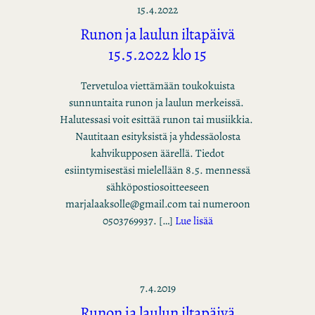
15.4.2022
Runon ja laulun iltapäivä
15.5.2022 klo 15
Tervetuloa viettämään toukokuista
sunnuntaita runon ja laulun merkeissä.
Halutessasi voit esittää runon tai musiikkia.
Nautitaan esityksistä ja yhdessäolosta
kahvikupposen äärellä. Tiedot
esiintymisestäsi mielellään 8.5. mennessä
sähköpostiosoitteeseen
marjalaaksolle@gmail.com tai numeroon
0503769937. […]
Lue lisää
7.4.2019
Runon ja laulun iltapäivä