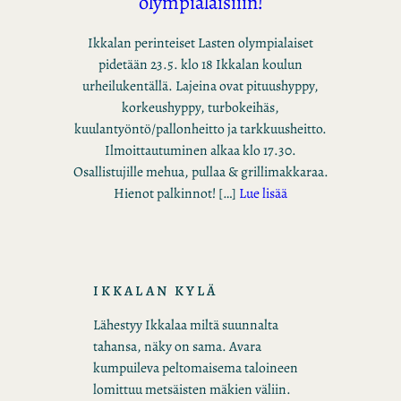
olympialaisiiin!
Ikkalan perinteiset Lasten olympialaiset
pidetään 23.5. klo 18 Ikkalan koulun
urheilukentällä. Lajeina ovat pituushyppy,
korkeushyppy, turbokeihäs,
kuulantyöntö/pallonheitto ja tarkkuusheitto.
Ilmoittautuminen alkaa klo 17.30.
Osallistujille mehua, pullaa & grillimakkaraa.
Hienot palkinnot! […]
Lue lisää
IKKALAN KYLÄ
Lähestyy Ikkalaa miltä suunnalta
tahansa, näky on sama. Avara
kumpuileva peltomaisema taloineen
lomittuu metsäisten mäkien väliin.