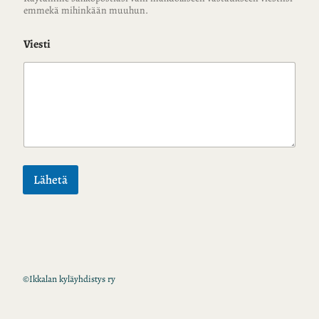
emmekä mihinkään muuhun.
Viesti
Lähetä
©
Ikkalan kyläyhdistys ry