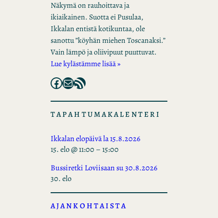
Näkymä on rauhoittava ja
ikiaikainen. Suotta ei Pusulaa,
Ikkalan entistä kotikuntaa, ole
sanottu ”köyhän miehen Toscanaksi.”
Vain lämpö ja oliivipuut puuttuvat.
Lue kylästämme lisää »
Facebook
Mail
RSS Feed
TAPAHTUMAKALENTERI
Ikkalan elopäivä la 15.8.2026
15. elo @ 11:00
–
15:00
Bussiretki Loviisaan su 30.8.2026
30. elo
AJANKOHTAISTA