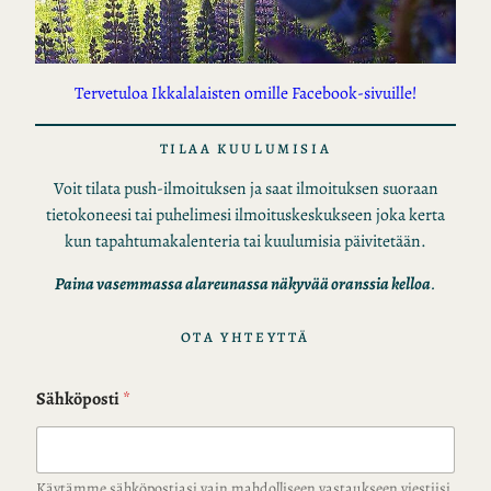
Tervetuloa Ikkalalaisten omille Facebook-sivuille!
TILAA KUULUMISIA
Voit tilata push-ilmoituksen ja saat ilmoituksen suoraan
tietokoneesi tai puhelimesi ilmoituskeskukseen joka kerta
kun tapahtumakalenteria tai kuulumisia päivitetään.
Paina vasemmassa alareunassa näkyvää oranssia kelloa
.
OTA YHTEYTTÄ
Sähköposti
*
Käytämme sähköpostiasi vain mahdolliseen vastaukseen viestiisi