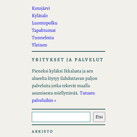
Kotojärvi
Kylätalo
Luontopolku
Tapahtumat
Tunnelmia
Yleinen
YRITYKSET JA PALVELUT
Pieneksi kyläksi Ikkalasta ja sen
alueelta löytyy ilahduttavan paljon
palveluita jotka tekevät maalla
asumisesta miellyttävää.
Tutustu
palveluihin »
E
Etsi
t
s
ARKISTO