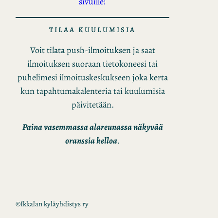
sivuille!
TILAA KUULUMISIA
Voit tilata push-ilmoituksen ja saat
ilmoituksen suoraan tietokoneesi tai
puhelimesi ilmoituskeskukseen joka kerta
kun tapahtumakalenteria tai kuulumisia
päivitetään.
Paina vasemmassa alareunassa näkyvää
oranssia kelloa
.
©
Ikkalan kyläyhdistys ry