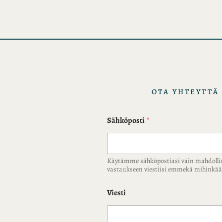
i
s
t
o
t
OTA YHTEYTTÄ
Sähköposti
*
Käytämme sähköpostiasi vain mahdolli
vastaukseen viestiisi emmekä mihink
Viesti