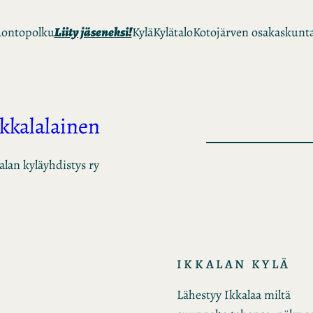
ontopolku
Liity jäseneksi!
Kylä
Kylätalo
Kotojärven osakaskunt
Ikkalalainen
alan kyläyhdistys ry
IKKALAN KYLÄ
Lähestyy Ikkalaa miltä