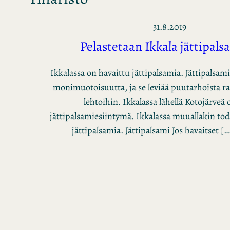
31.8.2019
Pelastetaan Ikkala jättipals
Ikkalassa on havaittu jättipalsamia. Jättipalsa
monimuotoisuutta, ja se leviää puutarhoista ran
lehtoihin. Ikkalassa lähellä Kotojärveä 
jättipalsamiesiintymä. Ikkalassa muuallakin to
jättipalsamia. Jättipalsami Jos havaitset [