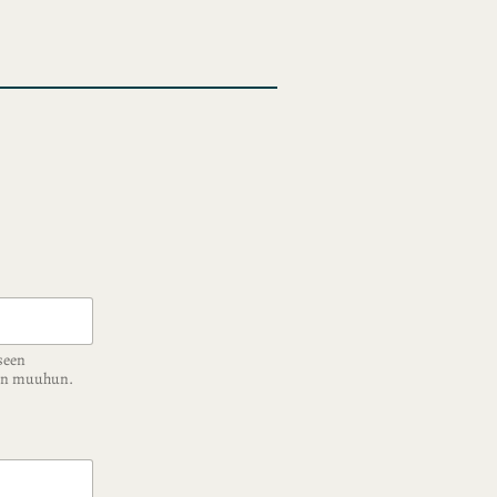
seen
ään muuhun.