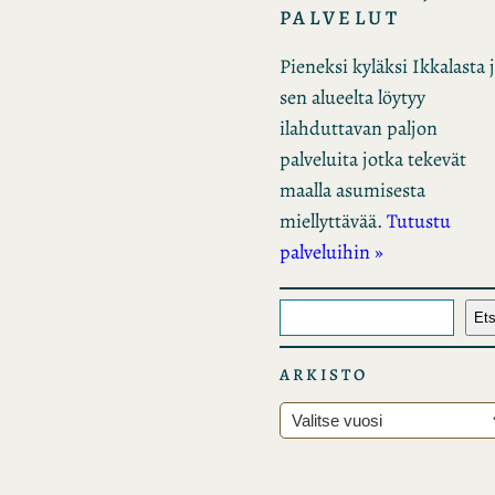
PALVELUT
Pieneksi kyläksi Ikkalasta 
sen alueelta löytyy
ilahduttavan paljon
palveluita jotka tekevät
maalla asumisesta
miellyttävää.
Tutustu
palveluihin »
E
Ets
t
s
ARKISTO
i
A
r
k