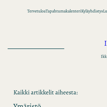
Siirry
Tervetuloa
Tapahtumakalenteri
Kyläyhdistys
Lu
sisältöön
Ikk
Kaikki artikkelit aiheesta:
Ymäristö