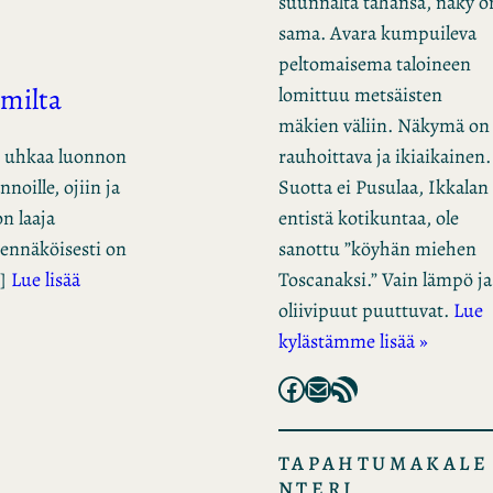
suunnalta tahansa, näky o
sama. Avara kumpuileva
peltomaisema taloineen
amilta
lomittuu metsäisten
mäkien väliin. Näkymä on
rauhoittava ja ikiaikainen.
mi uhkaa luonnon
Suotta ei Pusulaa, Ikkalan
noille, ojiin ja
entistä kotikuntaa, ole
on laaja
sanottu ”köyhän miehen
dennäköisesti on
Toscanaksi.” Vain lämpö ja
…]
Lue lisää
oliivipuut puuttuvat.
Lue
kylästämme lisää »
Facebook
Mail
RSS Feed
TAPAHTUMAKALE
NTERI