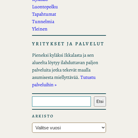
Luontopolku
Tapahtumat
Tunnelmia
Yleinen
YRITYKSET JA PALVELUT
Pieneksi kyläksi Ikkalasta ja sen
alueelta löytyy ilahduttavan paljon
palveluita jotka tekevät maalla
asumisesta miellyttävää.
Tutustu
palveluihin »
E
Etsi
t
s
ARKISTO
i
A
r