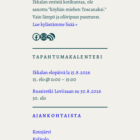
Ikkalan entistä kotikuntaa, ole
sanottu ”köyhän miehen Toscanaksi.”
Vain lämpö ja oliivipuut puuttuvat.
Lue kylästämme lisää »
Facebook
Mail
RSS Feed
TAPAHTUMAKALENTERI
Ikkalan elopäivä la 15.8.2026
15. elo @ 11:00
–
15:00
Bussiretki Loviisaan su 30.8.2026
30. elo
AJANKOHTAISTA
Kotojärvi
Kylätalo