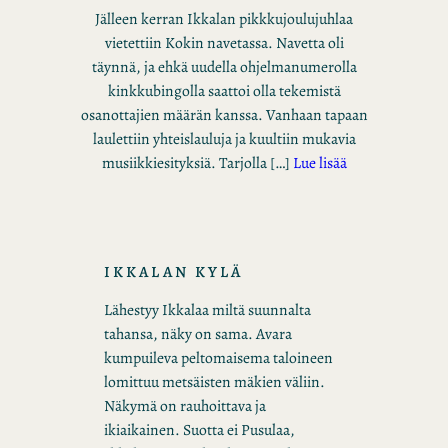
Jälleen kerran Ikkalan pikkkujoulujuhlaa
vietettiin Kokin navetassa. Navetta oli
täynnä, ja ehkä uudella ohjelmanumerolla
kinkkubingolla saattoi olla tekemistä
osanottajien määrän kanssa. Vanhaan tapaan
laulettiin yhteislauluja ja kuultiin mukavia
musiikkiesityksiä. Tarjolla […]
Lue lisää
IKKALAN KYLÄ
Lähestyy Ikkalaa miltä suunnalta
tahansa, näky on sama. Avara
kumpuileva peltomaisema taloineen
lomittuu metsäisten mäkien väliin.
Näkymä on rauhoittava ja
ikiaikainen. Suotta ei Pusulaa,