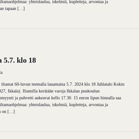
a iltamaohjelmaa: yhteislaulua, iskelmiä, kupletteja, arvontaa ja
aan tapaan […]
 5.7. klo 18
la
n iltamat 60-luvun teemalla lauantaina 5.7. 2024 klo 18 Juhlatalo Kokin
027, Ikkala). Iltamilla kerätään varoja Ikkalan puukoulun
myynti ja puhvetti aukeavat kello 17.30. 15 euron lipun hinnalla saa
a iltamaohjelmaa: yhteislaulua, iskelmiä, kupletteja, arvontaa ja
a on […]