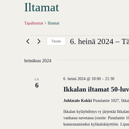
Iltamat
Tapahtumat
Iltamat
Tapahtumat
6. heinä 2024
 – 
Tä
Tänään
Valitse
päivä.
heinäkuu 2024
6. heinä 2024 @ 18:00
–
21:30
LA
6
Ikkalan iltamat 50-lu
Juhlatalo Kokki
Pusulantie 1027, Ikka
Ikkalan kyläyhdistys ry järjestää Ikkala
vanhassa navetassa (osoite: Pusulantie 1
kunnostamiseksi kylätalokäyttöön. Lipun