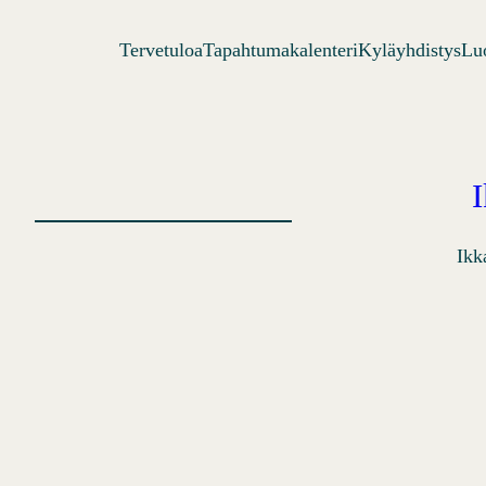
Tervetuloa
Tapahtumakalenteri
Kyläyhdistys
Lu
Ikk