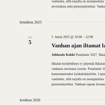
vastinetta, sillä tarjolla on monipuolist
arvoituksia sekä pienoisnäytelmä. Vanh
heinäkuu 2025
5. heinä 2025 @ 18:00
–
22:00
LA
5
Vanhan ajan iltamat la
Juhlatalo Kokki
Pusulantie 1027, Ikka
Ikkalan kyläyhdistys ry järjestää Ikkala
vanhassa navetassa (osoite: Pusulantie 1
kunnostamiseksi kylätalokäyttöön. Lipun
vastinetta, sillä tarjolla on monipuolist
pienoisnäytelmä. Vanhaan tapaan luvass
kesäkuu 2026