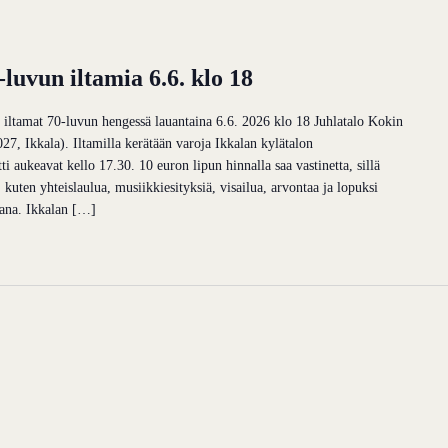
-luvun iltamia 6.6. klo 18
n iltamat 70-luvun hengessä lauantaina 6.6. 2026 klo 18 Juhlatalo Kokin
027, Ikkala). Iltamilla kerätään varoja Ikkalan kylätalon
 aukeavat kello 17.30. 10 euron lipun hinnalla saa vastinetta, sillä
kuten yhteislaulua, musiikkiesityksiä, visailua, arvontaa ja lopuksi
mana. Ikkalan […]