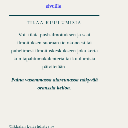
sivuille!
TILAA KUULUMISIA
Voit tilata push-ilmoituksen ja saat
ilmoituksen suoraan tietokoneesi tai
puhelimesi ilmoituskeskukseen joka kerta
kun tapahtumakalenteria tai kuulumisia
päivitetään.
Paina vasemmassa alareunassa näkyvää
oranssia kelloa
.
©
Ikkalan kyläyhdistys ry