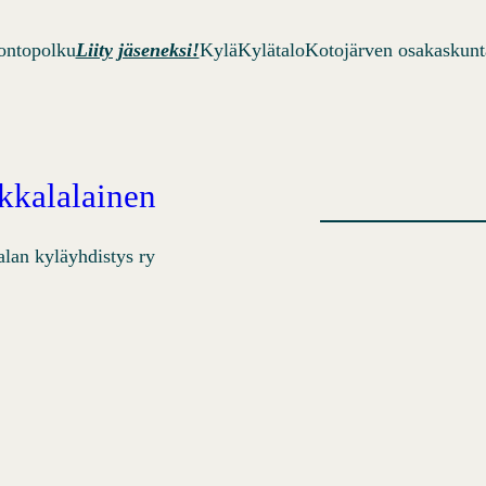
ontopolku
Liity jäseneksi!
Kylä
Kylätalo
Kotojärven osakaskunt
Ikkalalainen
alan kyläyhdistys ry