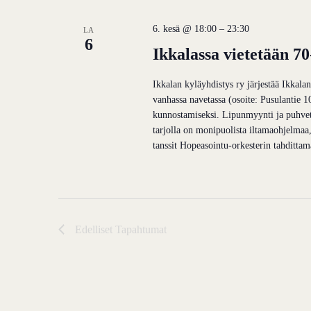
6. kesä @ 18:00
–
23:30
LA
6
Ikkalassa vietetään 70
Ikkalan kyläyhdistys ry järjestää Ikkala
vanhassa navetassa (osoite: Pusulantie 1
kunnostamiseksi. Lipunmyynti ja puhvetti
tarjolla on monipuolista iltamaohjelmaa, 
tanssit Hopeasointu-orkesterin tahditta
Edelliset
Tapahtumat