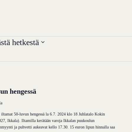
stä hetkestä
vun hengessä
la
n iltamat 50-luvun hengessä la 6.7. 2024 klo 18 Juhlatalo Kokin
027, Ikkala). Iltamilla kerätään varoja Ikkalan puukoulun
myynti ja puhvetti aukeavat kello 17.30. 15 euron lipun hinnalla saa