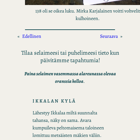
138 oli se oikea luku. Mirka Karjalainen voitti vohvelit
kulhoineen.
«
Edellinen
Seuraava
»
Tilaa selaimeesi tai puhelimeesi tieto kun
päivitämme tapahtumia!
Paina selaimen vasemmassa alareunassa olevaa
oranssia kelloa
.
IKKALAN KYLÄ
Lähestyy Ikkalaa miltä suunnalta
tahansa, näky on sama. Avara
kumpuileva peltomaisema taloineen
lomittuu metsäisten mäkien väliin.