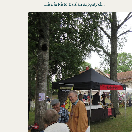
Liisa ja Risto Kaislan soppatykki.