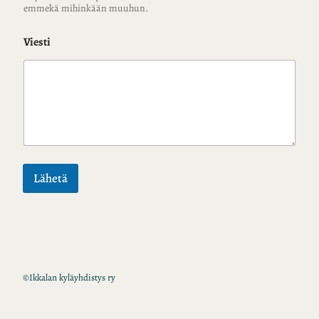
emmekä mihinkään muuhun.
Viesti
Lähetä
©
Ikkalan kyläyhdistys ry