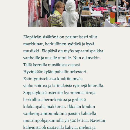
Elopäivän sisältönä on perinteisesti ollut
markkinat, herkullinen syötävä ja hyvä
musiikki. Elopäivä on myös tapaamispaikka
vanhoille ja uusille tutuille. Niin oli nytkin.
Tällä kerralla musiikista vastasi
Hyvinkäänkylän puhallinorkesteri.
Esiintymisteltassa kuultiin myös
viulunsoittoa ja latinalaisia rytmejä kitaralla.
Soppatykistä ostettiin kymmeniä litroja
herkullista hernekeittoa ja grillistä
kilokaupalla makkaraa. Ikkalan koulun
vanhempaintoimikunta paistoi kahdella
muurinpohjapannulla yli 300 lettua. Navetan
kahviosta oli saatavilla kahvia, mehua ja