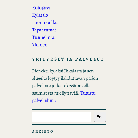
Kotojärvi
Kylätalo
Luontopolku
Tapahtumat
Tunnelmia
Yleinen
YRITYKSET JA PALVELUT
Pieneksi kyläksi Ikkalasta ja sen
alueelta löytyy ilahduttavan paljon
palveluita jotka tekevät maalla
asumisesta miellyttävää.
Tutustu
palveluihin »
E
Etsi
t
s
ARKISTO
i