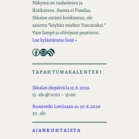
Näkymä on rauhoittava ja
ikiaikainen. Suotta ei Pusulaa,
Ikkalan entistä kotikuntaa, ole
sanottu ”köyhän miehen Toscanaksi.”
Vain lämpö ja oliivipuut puuttuvat.
Lue kylästämme lisää »
Facebook
Mail
RSS Feed
TAPAHTUMAKALENTERI
Ikkalan elopäivä la 15.8.2026
15. elo @ 11:00
–
15:00
Bussiretki Loviisaan su 30.8.2026
30. elo
AJANKOHTAISTA