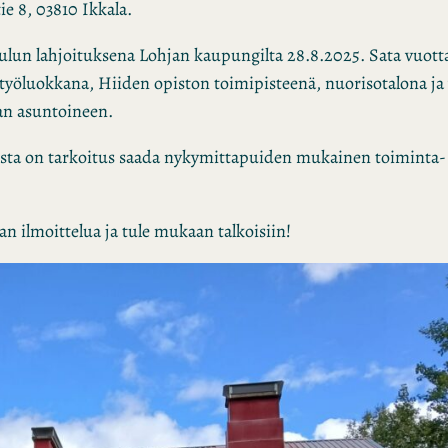
tie 8, 03810 Ikkala.
koulun lahjoituksena Lohjan kaupungilta 28.8.2025. Sata vuott
öluokkana, Hiiden opiston toimipisteenä, nuorisotalona ja 
an asuntoineen.
sta on tarkoitus saada nykymittapuiden mukainen toiminta- 
n ilmoittelua ja tule mukaan talkoisiin!