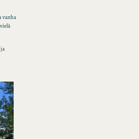
a vanha
vielä
ja