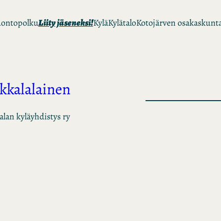
ontopolku
Liity jäseneksi!
Kylä
Kylätalo
Kotojärven osakaskunt
Ikkalalainen
alan kyläyhdistys ry