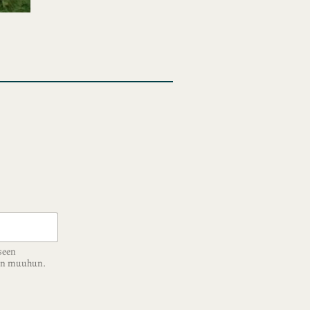
seen
ään muuhun.