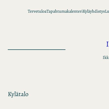
Siirry
Tervetuloa
Tapahtumakalenteri
Kyläyhdistys
Lu
sisältöön
Ikk
Kylätalo