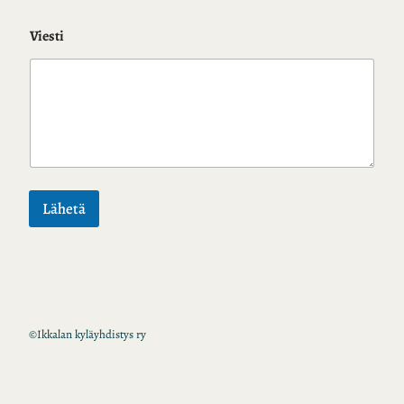
Viesti
Lähetä
©
Ikkalan kyläyhdistys ry