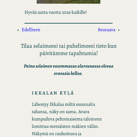
Hyvää uutta vuotta 2026 kaikille!
«
Edellinen
Seuraava
»
Tilaa selaimeesi tai puhelimeesi tieto kun
päivitämme tapahtumia!
Paina selaimen vasemmassa alareunassa olevaa
oranssia kelloa
.
IKKALAN KYLÄ
Lähestyy Ikkalaa miltä suunnalta
tahansa, näky on sama. Avara
kumpuileva peltomaisema taloineen
lomittuu metsäisten mäkien väliin.
Näkymä on rauhoittava ja