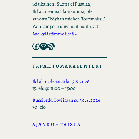
ikiaikainen. Suotta ei Pusulaa,
Ikkalan entistä kotikuntaa, ole
sanottu ”köyhän miehen Toscanaksi.”
Vain lämpö ja oliivipuut puuttuvat.
Lue kylästämme lisää »
Facebook
Mail
RSS Feed
TAPAHTUMAKALENTERI
Ikkalan elopäivä la 15.8.2026
15. elo @ 11:00
–
15:00
Bussiretki Loviisaan su 30.8.2026
30. elo
AJANKOHTAISTA