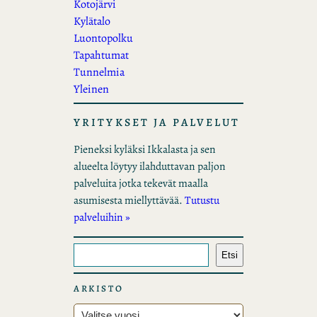
Kotojärvi
Kylätalo
Luontopolku
Tapahtumat
Tunnelmia
Yleinen
YRITYKSET JA PALVELUT
Pieneksi kyläksi Ikkalasta ja sen
alueelta löytyy ilahduttavan paljon
palveluita jotka tekevät maalla
asumisesta miellyttävää.
Tutustu
palveluihin »
E
Etsi
t
s
ARKISTO
i
A