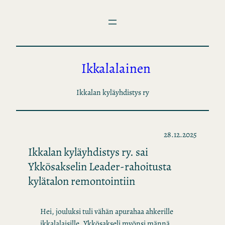
Siirry
sisältöön
Ikkalalainen
Ikkalan kyläyhdistys ry
28.12.2025
Ikkalan kyläyhdistys ry. sai
Ykkösakselin Leader-rahoitusta
kylätalon remontointiin
Hei, jouluksi tuli vähän apurahaa ahkerille
ikkalalaisille. Ykkösakseli myönsi männä