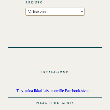
s
ARKISTO
i
A
r
k
i
s
t
o
t
IKKALA-SOME
Tervetuloa Ikkalalaisten omille Facebook-sivuille!
TILAA KUULUMISIA