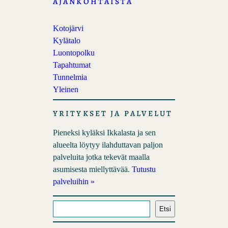
AJANKOHTAISTA
Kotojärvi
Kylätalo
Luontopolku
Tapahtumat
Tunnelmia
Yleinen
YRITYKSET JA PALVELUT
Pieneksi kyläksi Ikkalasta ja sen
alueelta löytyy ilahduttavan paljon
palveluita jotka tekevät maalla
asumisesta miellyttävää.
Tutustu
palveluihin »
E
Etsi
t