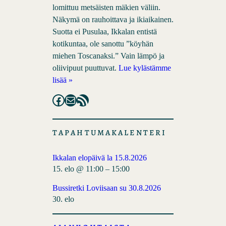
lomittuu metsäisten mäkien väliin.
Näkymä on rauhoittava ja ikiaikainen.
Suotta ei Pusulaa, Ikkalan entistä
kotikuntaa, ole sanottu ”köyhän
miehen Toscanaksi.” Vain lämpö ja
oliivipuut puuttuvat.
Lue kylästämme
lisää »
Facebook
Mail
RSS Feed
TAPAHTUMAKALENTERI
Ikkalan elopäivä la 15.8.2026
15. elo @ 11:00
–
15:00
Bussiretki Loviisaan su 30.8.2026
30. elo