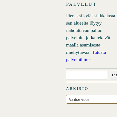
PALVELUT
Pieneksi kyläksi Ikkalasta 
sen alueelta löytyy
ilahduttavan paljon
palveluita jotka tekevät
maalla asumisesta
miellyttävää.
Tutustu
palveluihin »
E
Ets
t
s
ARKISTO
i
A
r
k