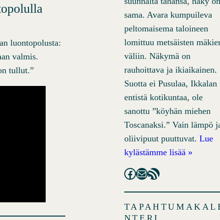
suunnalta tahansa, näky o
topolulla
sama. Avara kumpuileva
peltomaisema taloineen
lomittuu metsäisten mäkie
an luontopolusta:
väliin. Näkymä on
aan valmis.
rauhoittava ja ikiaikainen.
n tullut.”
Suotta ei Pusulaa, Ikkalan
entistä kotikuntaa, ole
sanottu ”köyhän miehen
Toscanaksi.” Vain lämpö j
oliivipuut puuttuvat.
Lue
kylästämme lisää »
Facebook
Mail
RSS Feed
TAPAHTUMAKAL
NTERI