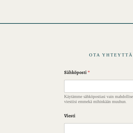
i
s
t
o
t
OTA YHTEYTT
Sähköposti
*
Käytämme sähköpostiasi vain mahdollise
viestiisi emmekä mihinkään muuhun.
Viesti