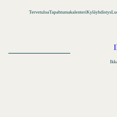
Siirry
Tervetuloa
Tapahtumakalenteri
Kyläyhdistys
Lu
sisältöön
Ikk