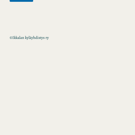
©
Ikkalan kyläyhdistys ry