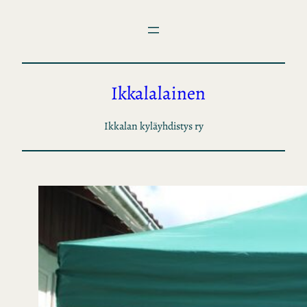
Siirry
sisältöön
Ikkalalainen
Ikkalan kyläyhdistys ry