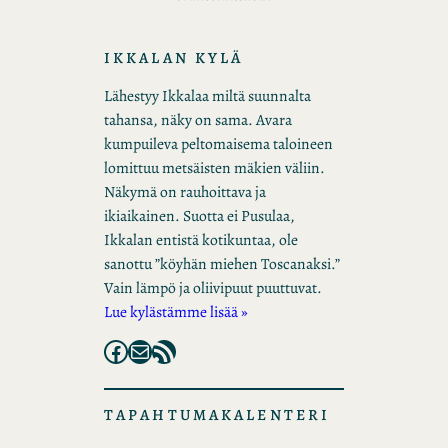
IKKALAN KYLÄ
Lähestyy Ikkalaa miltä suunnalta
tahansa, näky on sama. Avara
kumpuileva peltomaisema taloineen
lomittuu metsäisten mäkien väliin.
Näkymä on rauhoittava ja
ikiaikainen. Suotta ei Pusulaa,
Ikkalan entistä kotikuntaa, ole
sanottu ”köyhän miehen Toscanaksi.”
Vain lämpö ja oliivipuut puuttuvat.
Lue kylästämme lisää »
Facebook
Mail
RSS Feed
TAPAHTUMAKALENTERI