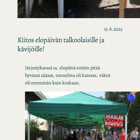
13.8.2022
Kiitos elopäivän talkoolaisille ja
kävijöille!
Järjestyksessä 14. elopäivä voitiin pitää
hyvässä säässä, tunnelma oli katossa, väkeä
oli enemmän kuin koskaan.