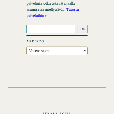
palveluita jotka tekevät maalla
asumisesta miellyttävää.
Tutustu
palveluihin »
E
Etsi
t
s
ARKISTO
i
A
r
k
i
s
t
o
t
IKKALA-SOME