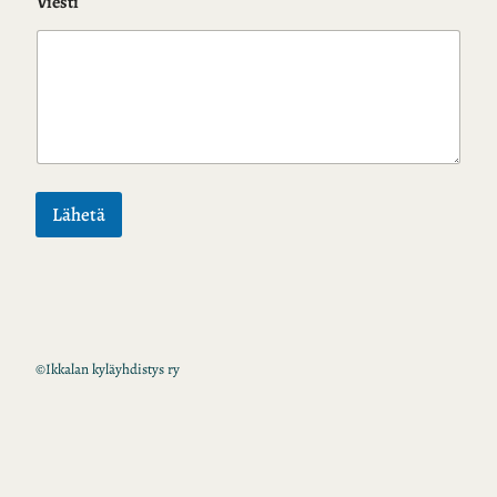
Viesti
Lähetä
©
Ikkalan kyläyhdistys ry