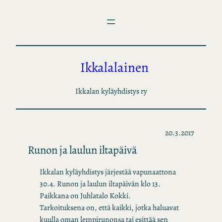
Siirry
sisältöön
Ikkalalainen
Ikkalan kyläyhdistys ry
20.3.2017
Runon ja laulun iltapäivä
Ikkalan kyläyhdistys järjestää vapunaattona
30.4.
Runon
ja
laulun
iltapäivän klo 13.
Paikkana on Juhlatalo Kokki.
Tarkoituksena on, että kaikki, jotka haluavat
kuulla oman lempirunonsa tai esittää sen