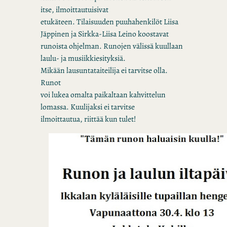
itse, ilmoittautuisivat
etukäteen. Tilaisuuden puuhahenkilöt Liisa
Jäppinen
ja
Sirkka-Liisa Leino koostavat
runoista ohjelman. Runojen välissä kuullaan
laulu-
ja
musiikkiesityksiä.
Mikään lausuntataiteilija ei tarvitse olla.
Runot
voi lukea omalta paikaltaan kahvittelun
lomassa. Kuulijaksi ei tarvitse
ilmoittautua, riittää kun tulet!