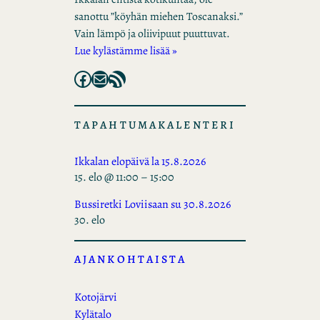
sanottu ”köyhän miehen Toscanaksi.”
Vain lämpö ja oliivipuut puuttuvat.
Lue kylästämme lisää »
Facebook
Mail
RSS Feed
TAPAHTUMAKALENTERI
Ikkalan elopäivä la 15.8.2026
15. elo @ 11:00
–
15:00
Bussiretki Loviisaan su 30.8.2026
30. elo
AJANKOHTAISTA
Kotojärvi
Kylätalo