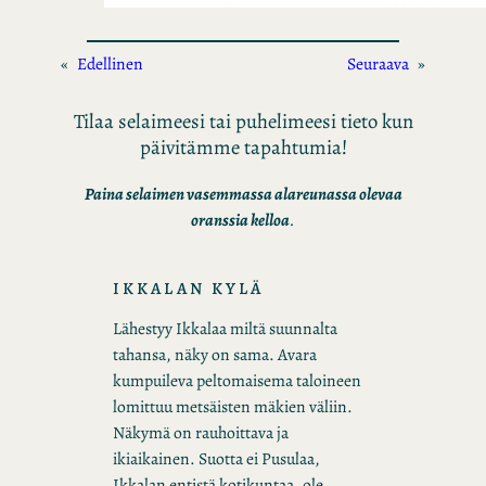
«
Edellinen
Seuraava
»
Tilaa selaimeesi tai puhelimeesi tieto kun
päivitämme tapahtumia!
Paina selaimen vasemmassa alareunassa olevaa
oranssia kelloa
.
IKKALAN KYLÄ
Lähestyy Ikkalaa miltä suunnalta
tahansa, näky on sama. Avara
kumpuileva peltomaisema taloineen
lomittuu metsäisten mäkien väliin.
Näkymä on rauhoittava ja
ikiaikainen. Suotta ei Pusulaa,
Ikkalan entistä kotikuntaa, ole