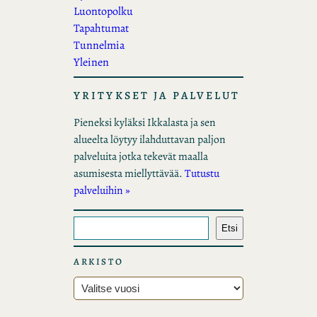
Luontopolku
Tapahtumat
Tunnelmia
Yleinen
YRITYKSET JA PALVELUT
Pieneksi kyläksi Ikkalasta ja sen
alueelta löytyy ilahduttavan paljon
palveluita jotka tekevät maalla
asumisesta miellyttävää.
Tutustu
palveluihin »
E
Etsi
t
s
ARKISTO
i
A
r