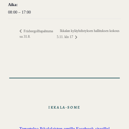
Aika:
08:00 – 17:00
Ikkalan kyläyhdistyksen hallituksen kokous
Frisbeegolftapahtuma
su 31.8.
5.11. klo 17
IKKALA-SOME
Tervetuloa Ikkalalaisten omille Facebook-sivuille!