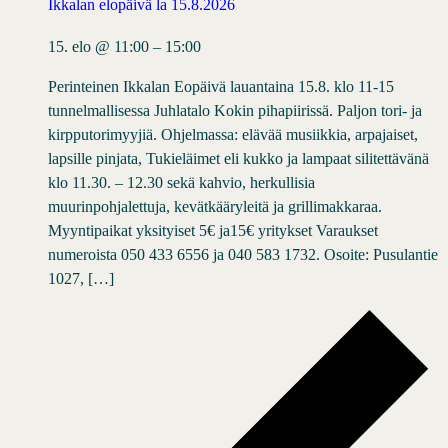
Ikkalan elopäivä la 15.8.2026
15. elo @ 11:00
–
15:00
Perinteinen Ikkalan Eopäivä lauantaina 15.8. klo 11-15
tunnelmallisessa Juhlatalo Kokin pihapiirissä. Paljon tori- ja
kirpputorimyyjiä. Ohjelmassa: elävää musiikkia, arpajaiset,
lapsille pinjata, Tukieläimet eli kukko ja lampaat silitettävänä
klo 11.30. – 12.30 sekä kahvio, herkullisia
muurinpohjalettuja, kevätkääryleitä ja grillimakkaraa.
Myyntipaikat yksityiset 5€ ja15€ yritykset Varaukset
numeroista 050 433 6556 ja 040 583 1732. Osoite: Pusulantie
1027, […]