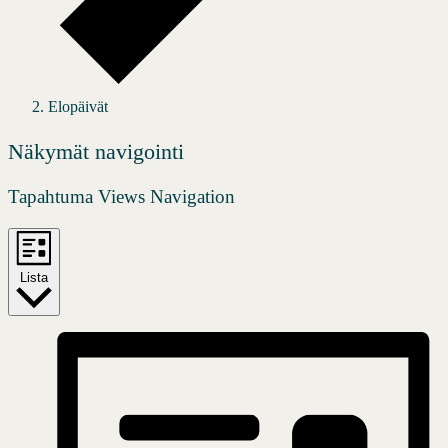
Elopäivät
Tapahtumat
Näkymät navigointi
Tapahtuma Views Navigation
Lista