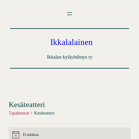
Ikkalalainen
Ikkalan kyläyhdistys ry
Kesäteatteri
Tapahtumat
Kesäteatteri
Tapahtumat
Ei tuloksia.
Notice