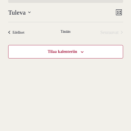
Tapa
Näky
Tuleva
Lista
View
navigo
Valitse
Navig
päivä.
Tänään
Seuraavat
Tapahtumat
Edelliset
Tapahtumat
Tilaa kalenteriin