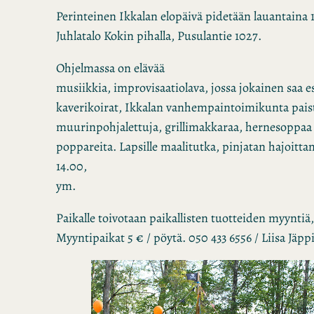
Perinteinen Ikkalan elopäivä pidetään lauantaina 15
Juhlatalo Kokin pihalla, Pusulantie 1027.
Ohjelmassa on elävää
musiikkia, improvisaatiolava, jossa jokainen saa es
kaverikoirat, Ikkalan vanhempaintoimikunta paist
muurinpohjalettuja, grillimakkaraa, hernesoppaa 
poppareita. Lapsille maalitutka, pinjatan hajoitt
14.00,
ym.
Paikalle toivotaan paikallisten tuotteiden myyntiä
Myyntipaikat 5 € / pöytä. 050 433 6556 / Liisa Jäp