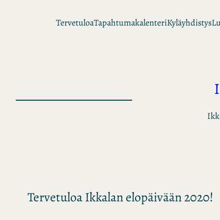
Siirry
Tervetuloa
Tapahtumakalenteri
Kyläyhdistys
Lu
sisältöön
Ikk
Tervetuloa Ikkalan elopäivään 2020!