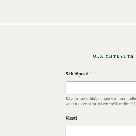
i
s
t
o
t
OTA YHTEYTTÄ
Sähköposti
*
Käytämme sähköpostiasi vain mahdolli
vastaukseen viestiisi emmekä mihink
Viesti