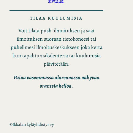
sivuille!
TILAA KUULUMISIA
Voit tilata push-ilmoituksen ja saat
ilmoituksen suoraan tietokoneesi tai
puhelimesi ilmoituskeskukseen joka kerta
kun tapahtumakalenteria tai kuulumisia
päivitetään.
Paina vasemmassa alareunassa näkyvää
oranssia kelloa
.
©
Ikkalan kyläyhdistys ry