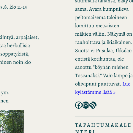
suunnalta tahansa, näky o
.8. klo 11-15
sama. Avara kumpuileva
peltomaisema taloineen
lomittuu metsäisten
mäkien väliin. Näkymä on
iintyä, arpajaiset,
rauhoittava ja ikiaikainen.
aa herkullisia
Suotta ei Pusulaa, Ikkalan
soppatykistä,
entistä kotikuntaa, ole
aminen noin klo
sanottu ”köyhän miehen
Toscanaksi.” Vain lämpö ja
oliivipuut puuttuvat.
Lue
kylästämme lisää »
, ym.
pinen
Facebook
Mail
RSS Feed
TAPAHTUMAKALE
NTERI