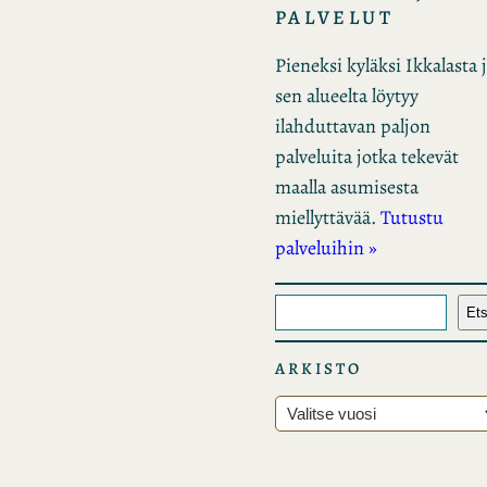
PALVELUT
Pieneksi kyläksi Ikkalasta 
sen alueelta löytyy
ilahduttavan paljon
palveluita jotka tekevät
maalla asumisesta
miellyttävää.
Tutustu
palveluihin »
E
Ets
t
s
ARKISTO
i
A
r
k