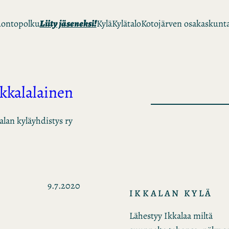
ontopolku
Liity jäseneksi!
Kylä
Kylätalo
Kotojärven osakaskunt
Ikkalalainen
alan kyläyhdistys ry
9.7.2020
IKKALAN KYLÄ
Lähestyy Ikkalaa miltä