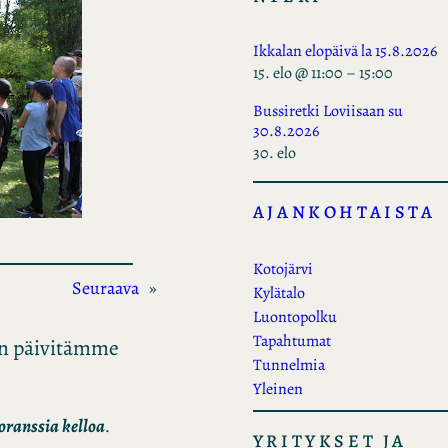
Ikkalan elopäivä la 15.8.2026
15. elo @ 11:00
–
15:00
Bussiretki Loviisaan su
30.8.2026
30. elo
AJANKOHTAISTA
Kotojärvi
Seuraava
»
Kylätalo
Luontopolku
Tapahtumat
kun päivitämme
Tunnelmia
Yleinen
ranssia kelloa
.
YRITYKSET JA