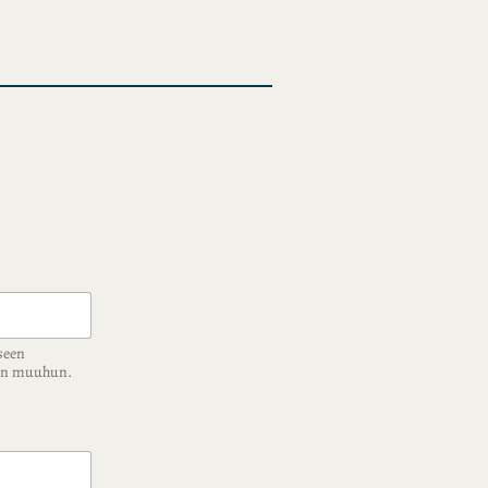
seen
ään muuhun.