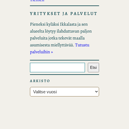
YRITYKSET JA PALVELUT
Pieneksi kyläksi Ikkalasta ja sen
alueelta löytyy ilahduttavan paljon
palveluita jotka tekevät maalla
asumisesta miellyttävää.
Tutustu
palveluihin »
E
Etsi
t
s
ARKISTO
i
A
r
k
i
s
t