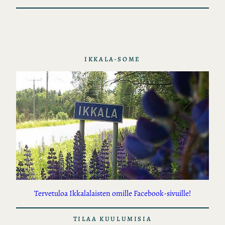
o
t
IKKALA-SOME
Tervetuloa Ikkalalaisten omille Facebook-sivuille!
TILAA KUULUMISIA