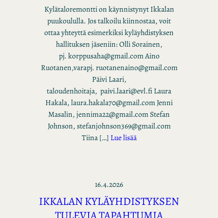
Kylätaloremontti on käynnistynyt Ikkalan
puukoululla. Jos talkoilu kiinnostaa, voit
ottaa yhteyttä esimerkiksi kyläyhdistyksen
hallituksen jäseniin: Olli Sorainen,
pj. korppusaha@gmail.com Aino
Ruotanen,varapj. ruotanenaino@gmail.com
Päivi Laari,
taloudenhoitaja, paivi.laari@evl.fi Laura
Hakala, laura.hakala70@gmail.com Jenni
Masalin, jennima22@gmail.com Stefan
Johnson, stefanjohnson369@gmail.com
Tiina […]
Lue lisää
16.4.2026
IKKALAN KYLÄYHDISTYKSEN
TULEVIA TAPAHTUMIA