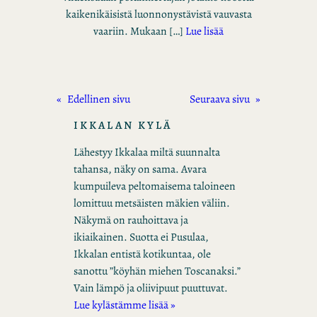
kaikenikäisistä luonnonystävistä vauvasta
vaariin. Mukaan […]
Lue lisää
«
Edellinen sivu
Seuraava sivu
»
IKKALAN KYLÄ
Lähestyy Ikkalaa miltä suunnalta
tahansa, näky on sama. Avara
kumpuileva peltomaisema taloineen
lomittuu metsäisten mäkien väliin.
Näkymä on rauhoittava ja
ikiaikainen. Suotta ei Pusulaa,
Ikkalan entistä kotikuntaa, ole
sanottu ”köyhän miehen Toscanaksi.”
Vain lämpö ja oliivipuut puuttuvat.
Lue kylästämme lisää »