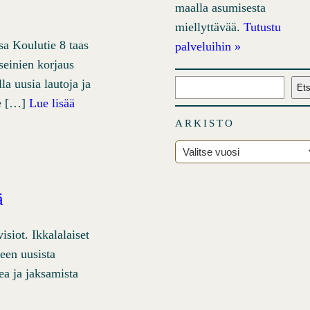
maalla asumisesta
miellyttävää.
Tutustu
sa Koulutie 8 taas
palveluihin »
seinien korjaus
la uusia lautoja ja
E
Ets
le […]
Lue lisää
t
s
ARKISTO
i
A
r
k
ä
i
s
isiot. Ikkalalaiset
t
ueen uusista
o
a ja jaksamista
t