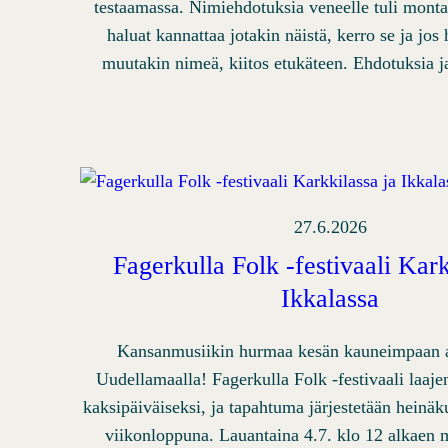
testaamassa. Nimiehdotuksia veneelle tuli monta.
haluat kannattaa jotakin näistä, kerro se ja jos
muutakin nimeä, kiitos etukäteen. Ehdotuksia 
27.6.2026
Fagerkulla Folk -festivaali Kark
Ikkalassa
Kansanmusiikin hurmaa kesän kauneimpaan a
Uudellamaalla! Fagerkulla Folk -festivaali laaje
kaksipäiväiseksi, ja tapahtuma järjestetään hein
viikonloppuna. Lauantaina 4.7. klo 12 alkaen m