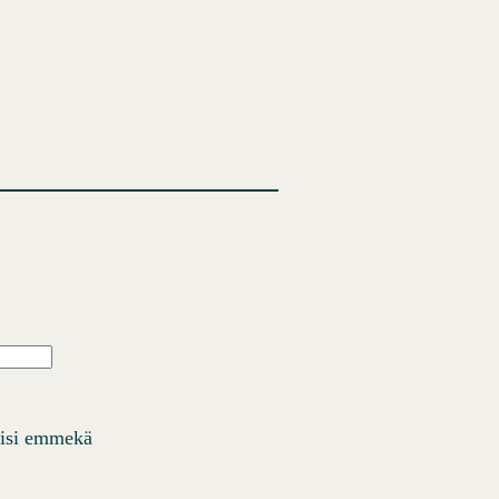
Ä
iisi emmekä