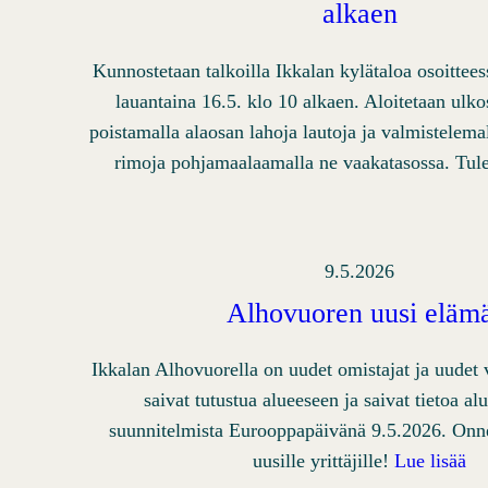
alkaen
Kunnostetaan talkoilla Ikkalan kylätaloa osoittees
lauantaina 16.5. klo 10 alkaen. Aloitetaan ulko
poistamalla alaosan lahoja lautoja ja valmistelemal
rimoja pohjamaalaamalla ne vaakatasossa. Tu
9.5.2026
Alhovuoren uusi eläm
Ikkalan Alhovuorella on uudet omistajat ja uudet v
saivat tutustua alueeseen ja saivat tietoa al
suunnitelmista Eurooppapäivänä 9.5.2026. Onne
uusille yrittäjille!
Lue lisää