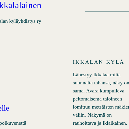
Ikkalalainen
alan kyläyhdistys ry
IKKALAN KYLÄ
Lähestyy Ikkalaa miltä
suunnalta tahansa, näky o
sama. Avara kumpuileva
peltomaisema taloineen
lle
lomittuu metsäisten mäkie
väliin. Näkymä on
rauhoittava ja ikiaikainen.
polkuvenettä