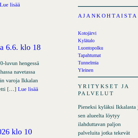
Lue lisää
AJANKOHTAISTA
Kotojärvi
Kylätalo
a 6.6. klo 18
Luontopolku
Tapahtumat
Tunnelmia
 70-luvun hengessä
Yleinen
nhassa navetassa
ään varoja Ikkalan
YRITYKSET JA
etti […]
Lue lisää
PALVELUT
Pieneksi kyläksi Ikkalasta 
sen alueelta löytyy
ilahduttavan paljon
026 klo 10
palveluita jotka tekevät