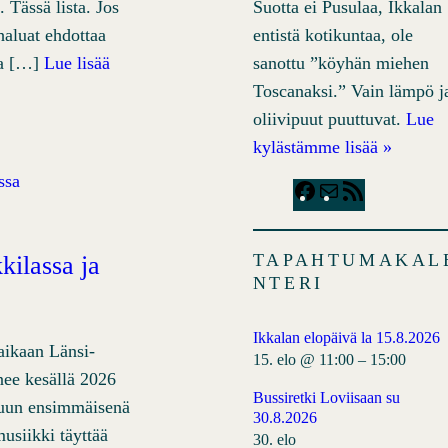
Suotta ei Pusulaa, Ikkalan
 Tässä lista. Jos
entistä kotikuntaa, ole
 haluat ehdottaa
sanottu ”köyhän miehen
ja […]
Lue lisää
Toscanaksi.” Vain lämpö j
oliivipuut puuttuvat.
Lue
kylästämme lisää »
F
M
R
a
a
S
c
i
S
TAPAHTUMAKAL
kilassa ja
e
l
F
NTERI
b
e
o
e
Ikkalan elopäivä la 15.8.2026
ikaan Länsi-
o
d
15. elo @ 11:00
–
15:00
nee kesällä 2026
k
Bussiretki Loviisaan su
äkuun ensimmäisenä
30.8.2026
usiikki täyttää
30. elo