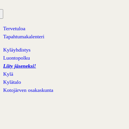
Tervetuloa
Tapahtumakalenteri
Kyläyhdistys
Luontopolku
Liity jäseneksi!
Kylä
Kylätalo
Kotojärven osakaskunta