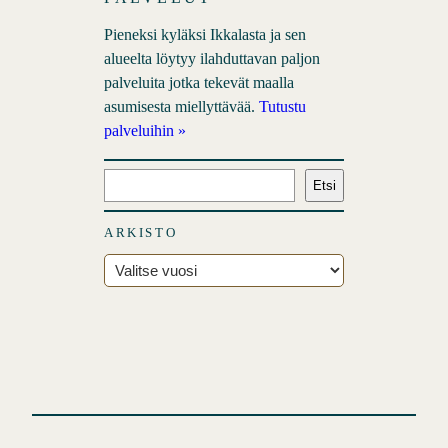
Pieneksi kyläksi Ikkalasta ja sen
alueelta löytyy ilahduttavan paljon
palveluita jotka tekevät maalla
asumisesta miellyttävää.
Tutustu
palveluihin »
E
Etsi
t
s
ARKISTO
i
A
r
k
i
s
t
o
t