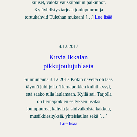
kuuset, valokuvauskilpailun palkinnot.
Kyläyhdistys tarjoaa joulupuuron ja
torttukahvit! Tulethan mukaan! […]
Lue lisää
4.12.2017
Kuvia Ikkalan
pikkujoulujuhlasta
Sunnuntaina 3.12.2017 Kokin navetta oli taas
täynnä juhlijoita. Tiernapoikien knihti kysyi,
että saako tulla laulamaan. Kyllä sai. Tarjolla
oli tiernapoikien esityksen lisäksi
joulupuuroa, kahvia ja sinivalkoista kakkua,
musiikkiesityksiä, yhteislaulua sekä […]
Lue lisää