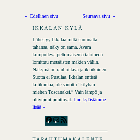
«
Edellinen sivu
Seuraava sivu
»
IKKALAN KYLÄ
Lähestyy Ikkalaa miltä suunnalta
tahansa, näky on sama. Avara
kumpuileva peltomaisema taloineen
lomittuu metsäisten mäkien väliin.
Näkymä on rauhoittava ja ikiaikainen.
Suotta ei Pusulaa, Ikkalan entistä
kotikuntaa, ole sanottu ”köyhän
miehen Toscanaksi.” Vain lämpö ja
oliivipuut puuttuvat.
Lue kylästämme
lisää »
F
M
R
a
a
S
c
i
S
TAPAHTUMAKALENTE