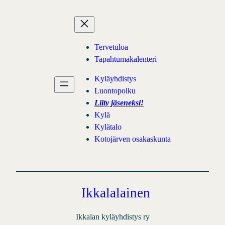
Siirry
sisältöön
Tervetuloa
Tapahtumakalenteri
Kyläyhdistys
Luontopolku
Liity jäseneksi!
Kylä
Kylätalo
Kotojärven osakaskunta
Ikkalalainen
Ikkalan kyläyhdistys ry