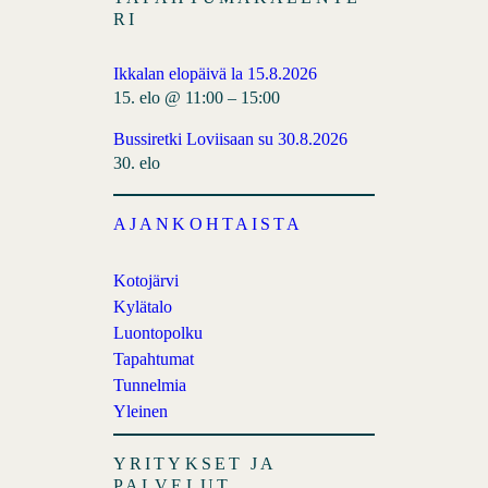
e
l
F
RI
b
e
o
e
Ikkalan elopäivä la 15.8.2026
o
d
15. elo @ 11:00
–
15:00
k
Bussiretki Loviisaan su 30.8.2026
30. elo
AJANKOHTAISTA
Kotojärvi
Kylätalo
Luontopolku
Tapahtumat
Tunnelmia
Yleinen
YRITYKSET JA
PALVELUT