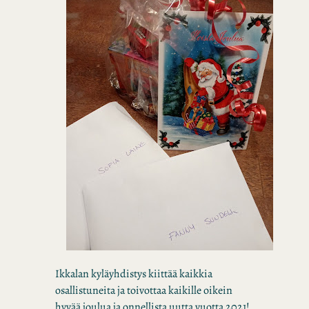
Ikkalan kyläyhdistys kiittää kaikkia
osallistuneita ja toivottaa kaikille oikein
hyvää joulua ja onnellista uutta vuotta 2021!