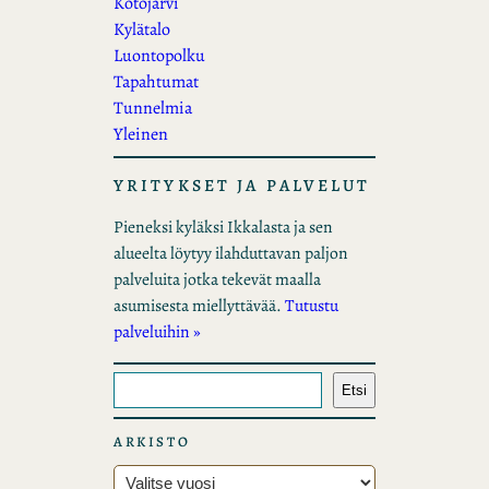
Kotojärvi
Kylätalo
Luontopolku
Tapahtumat
Tunnelmia
Yleinen
YRITYKSET JA PALVELUT
Pieneksi kyläksi Ikkalasta ja sen
alueelta löytyy ilahduttavan paljon
palveluita jotka tekevät maalla
asumisesta miellyttävää.
Tutustu
palveluihin »
E
Etsi
t
s
ARKISTO
i
A