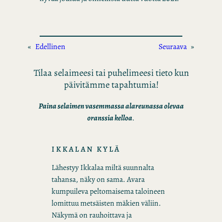
«
Edellinen
Seuraava
»
Tilaa selaimeesi tai puhelimeesi tieto kun
päivitämme tapahtumia!
Paina selaimen vasemmassa alareunassa olevaa
oranssia kelloa
.
IKKALAN KYLÄ
Lähestyy Ikkalaa miltä suunnalta
tahansa, näky on sama. Avara
kumpuileva peltomaisema taloineen
lomittuu metsäisten mäkien väliin.
Näkymä on rauhoittava ja