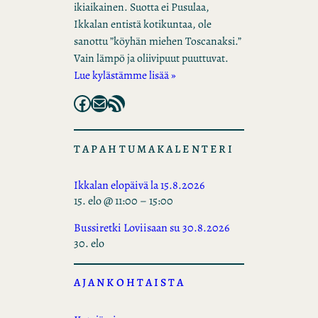
ikiaikainen. Suotta ei Pusulaa,
Ikkalan entistä kotikuntaa, ole
sanottu ”köyhän miehen Toscanaksi.”
Vain lämpö ja oliivipuut puuttuvat.
Lue kylästämme lisää »
Facebook
Mail
RSS Feed
TAPAHTUMAKALENTERI
Ikkalan elopäivä la 15.8.2026
15. elo @ 11:00
–
15:00
Bussiretki Loviisaan su 30.8.2026
30. elo
AJANKOHTAISTA