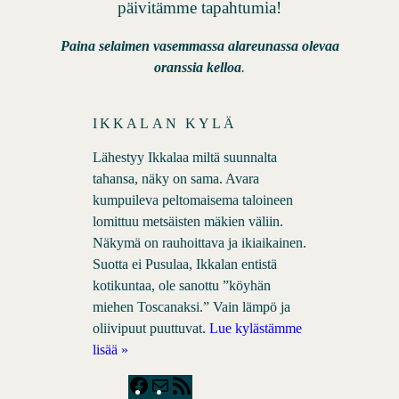
päivitämme tapahtumia!
Paina selaimen vasemmassa alareunassa olevaa
oranssia kelloa
.
IKKALAN KYLÄ
Lähestyy Ikkalaa miltä suunnalta
tahansa, näky on sama. Avara
kumpuileva peltomaisema taloineen
lomittuu metsäisten mäkien väliin.
Näkymä on rauhoittava ja ikiaikainen.
Suotta ei Pusulaa, Ikkalan entistä
kotikuntaa, ole sanottu ”köyhän
miehen Toscanaksi.” Vain lämpö ja
oliivipuut puuttuvat.
Lue kylästämme
lisää »
F
M
R