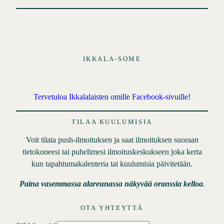
o
t
IKKALA-SOME
Tervetuloa Ikkalalaisten omille Facebook-sivuille!
TILAA KUULUMISIA
Voit tilata push-ilmoituksen ja saat ilmoituksen suoraan
tietokoneesi tai puhelimesi ilmoituskeskukseen joka kerta
kun tapahtumakalenteria tai kuulumisia päivitetään.
Paina vasemmassa alareunassa näkyvää oranssia kelloa
.
OTA YHTEYTTÄ