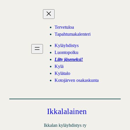
Siirry
sisältöön
Tervetuloa
Tapahtumakalenteri
Kyläyhdistys
Luontopolku
Liity jäseneksi!
Kylä
Kylätalo
Kotojärven osakaskunta
Ikkalalainen
Ikkalan kyläyhdistys ry