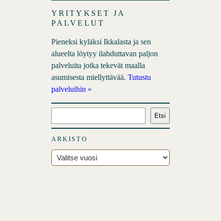
YRITYKSET JA
PALVELUT
Pieneksi kyläksi Ikkalasta ja sen
alueelta löytyy ilahduttavan paljon
palveluita jotka tekevät maalla
asumisesta miellyttävää.
Tutustu
palveluihin »
E
Etsi
t
s
ARKISTO
i
A
r
k
i
s
t