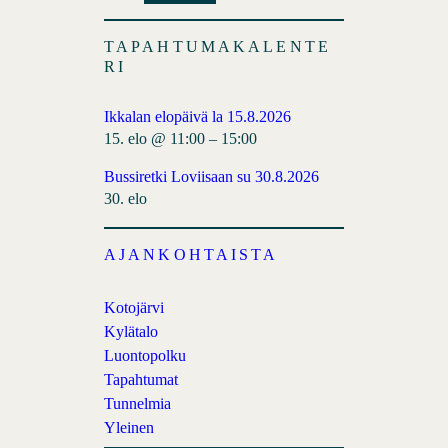
a
a
S
c
i
S
TAPAHTUMAKALENTE
e
l
F
RI
b
e
o
e
Ikkalan elopäivä la 15.8.2026
o
d
15. elo @ 11:00
–
15:00
k
Bussiretki Loviisaan su 30.8.2026
30. elo
AJANKOHTAISTA
Kotojärvi
Kylätalo
Luontopolku
Tapahtumat
Tunnelmia
Yleinen