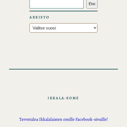
E
Etsi
t
s
ARKISTO
i
A
r
k
i
s
t
o
t
IKKALA-SOME
Tervetuloa Ikkalalaisten omille Facebook-sivuille!