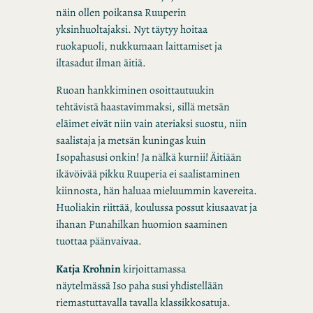
näin ollen poikansa Ruuperin
yksinhuoltajaksi. Nyt täytyy hoitaa
ruokapuoli, nukkumaan laittamiset ja
iltasadut ilman äitiä.
Ruoan hankkiminen osoittautuukin
tehtävistä haastavimmaksi, sillä metsän
eläimet eivät niin vain ateriaksi suostu, niin
saalistaja ja metsän kuningas kuin
Isopahasusi onkin! Ja nälkä kurnii! Äitiään
ikävöivää pikku Ruuperia ei saalistaminen
kiinnosta, hän haluaa mieluummin kavereita.
Huoliakin riittää, koulussa possut kiusaavat ja
ihanan Punahilkan huomion saaminen
tuottaa päänvaivaa.
Katja Krohnin
kirjoittamassa
näytelmässä Iso paha susi yhdistellään
riemastuttavalla tavalla klassikkosatuja.