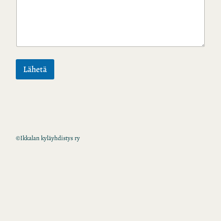
Lähetä
©
Ikkalan kyläyhdistys ry