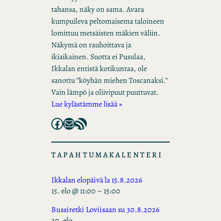
tahansa, näky on sama. Avara
kumpuileva peltomaisema taloineen
lomittuu metsäisten mäkien väliin.
Näkymä on rauhoittava ja
ikiaikainen. Suotta ei Pusulaa,
Ikkalan entistä kotikuntaa, ole
sanottu ”köyhän miehen Toscanaksi.”
Vain lämpö ja oliivipuut puuttuvat.
Lue kylästämme lisää »
Facebook
Mail
RSS Feed
TAPAHTUMAKALENTERI
Ikkalan elopäivä la 15.8.2026
15. elo @ 11:00
–
15:00
Bussiretki Loviisaan su 30.8.2026
30. elo