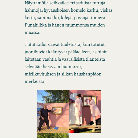
Näyttämöllä seikkailee eri saduista tuttuja
hahmoja: hyväuskoisen hömelö karhu, viekas
kettu, sammakko, kilejä, possuja, tomera
Punahilkka ja hänen mummonsa muiden
muassa.
Tutut sadut saavat tuuletusta, kun totutut
juonikuviot kääntyvät päälaelleen, asioihin
laitetaan vauhtia ja vaarallisista tilanteista
selvitään hersyvän huumorin,
mielikuvituksen ja silkan hauskanpidon
merkeissä!