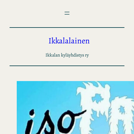
Siirry
sisältöön
Ikkalalainen
Ikkalan kyläyhdistys ry