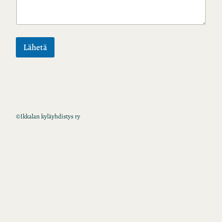
Lähetä
©
Ikkalan kyläyhdistys ry