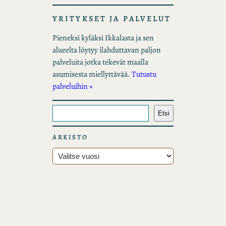
YRITYKSET JA PALVELUT
Pieneksi kyläksi Ikkalasta ja sen
alueelta löytyy ilahduttavan paljon
palveluita jotka tekevät maalla
asumisesta miellyttävää.
Tutustu
palveluihin »
E
Etsi
t
s
ARKISTO
i
A
r
k
i
s
t
o