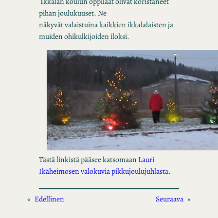
Ikkalan koulun oppilaat olivat koristaneet
pihan joulukuuset. Ne
näkyvät valaistuina kaikkien ikkalalaisten ja
muiden ohikulkijoiden iloksi.
Tästä linkistä pääsee katsomaan
Lauri
Ikäheimosen valokuvia pikkujoulujuhlast
a.
«
Edellinen
Seuraava
»