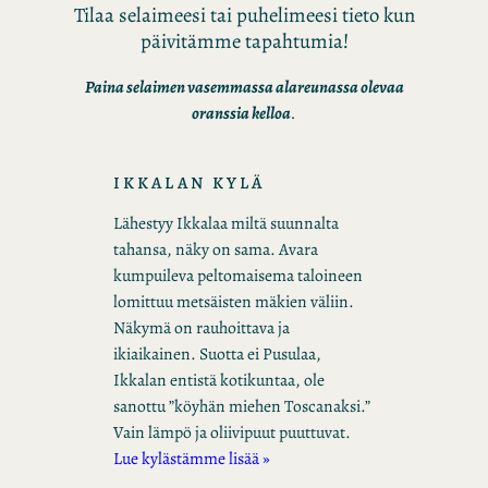
Tilaa selaimeesi tai puhelimeesi tieto kun
päivitämme tapahtumia!
Paina selaimen vasemmassa alareunassa olevaa
oranssia kelloa
.
IKKALAN KYLÄ
Lähestyy Ikkalaa miltä suunnalta
tahansa, näky on sama. Avara
kumpuileva peltomaisema taloineen
lomittuu metsäisten mäkien väliin.
Näkymä on rauhoittava ja
ikiaikainen. Suotta ei Pusulaa,
Ikkalan entistä kotikuntaa, ole
sanottu ”köyhän miehen Toscanaksi.”
Vain lämpö ja oliivipuut puuttuvat.
Lue kylästämme lisää »